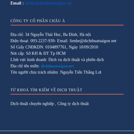
Email :
lienhe@dichthuatsaigon.net
CÔNG TY CỔ PHẦN CHÂU Á
Địa chỉ: 34 Nguyễn Thái Học, Ba Đình, Hà nội
Điện thoại: 093-2237-939- Email: lienhe@dichthuatsaigon.net
Số Giấy CNĐKDN: 0104897761, Ngày 10/09/2010
Nơi cấp: Sở KH & ĐT Tp HCM
Lĩnh vực kinh doanh: Dịch vụ dịch thuật và phiên dịch
Địa chỉ tên miền:
dichthuatsaigon.net
Tên người chịu trách nhiệm: Nguyễn Tiến Thắng Lợi
TỪ KHOÁ TÌM KIẾM VỀ DỊCH THUẬT
Dịch thuật chuyên nghiệp
,
Công ty dịch thuật