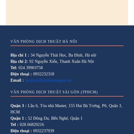
VĂN PHÒNG DỊCH THUẬT HÀ NỘI
Địa chỉ 1 :
34 Nguyễn Thái Học, Ba Đình, Hà nội
Địa chỉ 2:
92 Nguyễn Xiển, Thanh Xuân Hà Nội
Tel:
024.39903758
Điện thoại :
0932232318
Email :
lienhe@dichthuatsaigon.net
VĂN PHÒNG DỊCH THUẬT SÀI GÒN (TPHCM)
Quận 3 :
Lầu 6, Tòa nhà Master, 155 Hai Bà Trưng, P6, Quận 3,
HCM
Quận 1 :
52 Đông Du, Bến Nghé, Quận 1
Tel :
028.66829216
Điện thoại :
0932237939