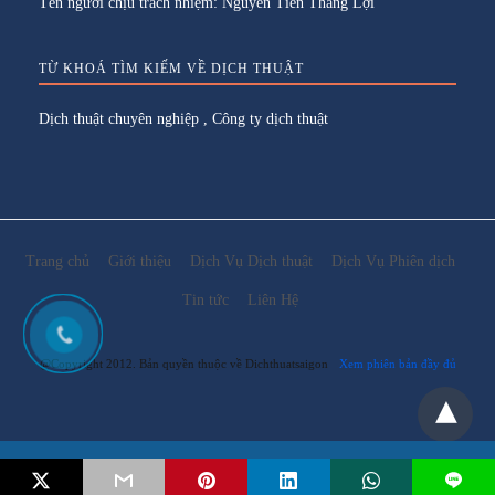
Tên người chịu trách nhiệm: Nguyễn Tiến Thắng Lợi
TỪ KHOÁ TÌM KIẾM VỀ DỊCH THUẬT
Dịch thuật chuyên nghiệp
,
Công ty dịch thuật
Trang chủ
Giới thiệu
Dịch Vụ Dịch thuật
Dịch Vụ Phiên dịch
Tin tức
Liên Hệ
@Copyright 2012. Bản quyền thuộc về Dichthuatsaigon
Xem phiên bản đầy đủ
Email:
lienhe@dichthuatsaigon.net
L