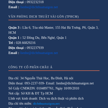
Điện thoại :
0932232318
Email :
lienhe@dichthuatsaigon.net
VĂN PHÒNG DỊCH THUẬT SÀI GÒN (TPHCM)
Quận 3 :
Lầu 6, Tòa nhà Master, 155 Hai Bà Trưng, P6, Quận 3,
HCM
Quận 1 :
52 Đông Du, Bến Nghé, Quận 1
Tel :
028.66829216
Điện thoại :
0932237939
Email :
lienhe@dichthuatsaigon.net
CÔNG TY CỔ PHẦN CHÂU Á
Địa chỉ: 34 Nguyễn Thái Học, Ba Đình, Hà nội
Điện thoại: 093-2237-939- Email: lienhe@dichthuatsaigon.net
Số Giấy CNĐKDN: 0104897761, Ngày 10/09/2010
Nơi cấp: Sở KH & ĐT Tp HCM
Lĩnh vực kinh doanh: Dịch vụ dịch thuật và phiên dịch
Địa chỉ tên miền:
dichthuatsaigon.net