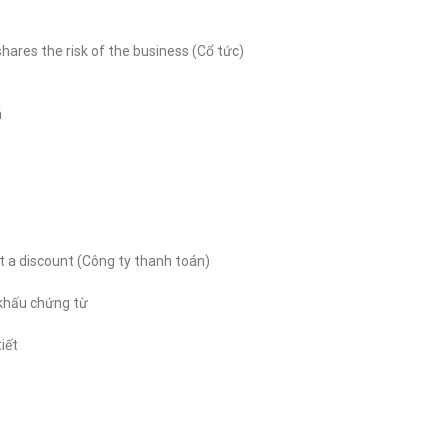
shares the risk of the business (Cổ tức)
á
t a discount (Công ty thanh toán)
 khấu chứng từ
tiết