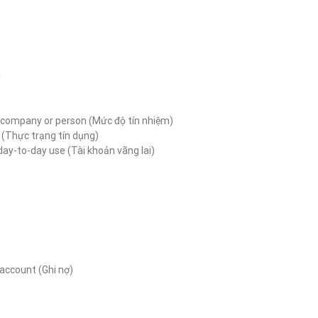
g
 a company or person (Mức độ tín nhiệm)
ty (Thực trạng tín dụng)
day-to-day use (Tài khoản vãng lai)
 account (Ghi nợ)