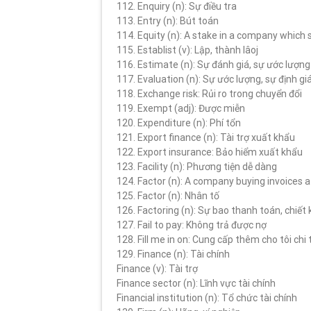
112. Enquiry (n): Sự điều tra
113. Entry (n): Bút toán
114. Equity (n): A stake in a company which 
115. Establist (v): Lập, thành lâoj
116. Estimate (n): Sự đánh giá, sự ước lượng
117. Evaluation (n): Sự ước lượng, sự định gi
118. Exchange risk: Rủi ro trong chuyển đổi
119. Exempt (adj): Được miễn
120. Expenditure (n): Phí tổn
121. Export finance (n): Tài trợ xuất khẩu
122. Export insurance: Bảo hiểm xuất khẩu
123. Facility (n): Phương tiện dễ dàng
124. Factor (n): A company buying invoices a
125. Factor (n): Nhân tố
126. Factoring (n): Sự bao thanh toán, chiết
127. Fail to pay: Không trả được nợ
128. Fill me in on: Cung cấp thêm cho tôi chi 
129. Finance (n): Tài chính
Finance (v): Tài trợ
Finance sector (n): Lĩnh vực tài chính
Financial institution (n): Tổ chức tài chính