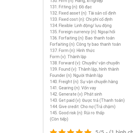
130. Firm (n): Hãng, xí nghiệp
131. Fitting (n): Đồ đạc
132. Fixed asset (n): Tài sản cố định
133. Fixed cost (n): Chi phí cố định
134. Flexible: Linh động/ lưu động
135. Foreign currency (n): Ngoại hối
136. Forfaiting (n): Bao thanh toán
Forfaiting (n): Công ty bao thanh toán
137. Form (n): Hình thức
Form (v): Thành lập
138. Forward (v): Chuyển/ vận chuyển
139. Found (v): Thành lập, hình thành
Founder (n): Người thành lập
140. Freight (n): Sự vận chuyển hàng
141. Gearing (n): Vốn vay
142. Generate (v): Phát sinh
143. Get paid (v): Được trả (Thanh toán)
144. Give credit: Cho nợ (Trả chậm)
145. Good risk (n): Rủi ro thấp
(Còn tiếp)
5/5 - (1 bình c