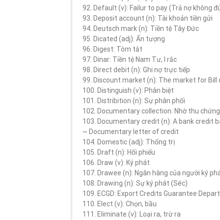
92. Default (v): Failur to pay (Trả nợ không 
93. Deposit account (n): Tài khoản tiền gửi
94. Deutsch mark (n): Tiền tệ Tây Đức
95. Dicated (adj): Ấn tượng
96. Digest: Tóm tắt
97. Dinar: Tiền tệ Nam Tư, I rắc
98. Direct debit (n): Ghi nợ trực tiếp
99. Discount market (n): The market for Bill
100. Distinguish (v): Phân biệt
101. Distribition (n): Sự phân phối
102. Documentary collection: Nhờ thu chứng
103. Documentary credit (n): A bank credit 
~ Documentary letter of credit
104. Domestic (adj): Thống trị
105. Draft (n): Hối phiếu
106. Draw (v): Ký phát
107. Drawee (n): Ngân hàng của người ký ph
108. Drawing (n): Sự ký phát (Séc)
109. ECGD: Export Credits Guarantee Depart
110. Elect (v): Chọn, bầu
111. Eliminate (v): Loại ra, trừ ra