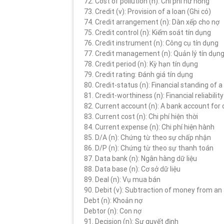
72. Cost of pollution (n): Chi phí hư hỏng
73. Credit (v): Provision of a loan (Ghi có)
74. Credit arrangement (n): Dàn xếp cho nợ
75. Credit control (n): Kiểm soát tín dụng
76. Credit instrument (n): Công cụ tín dụng
77. Credit management (n): Quản lý tín dụn
78. Credit period (n): Kỳ hạn tín dụng
79. Credit rating: Đánh giá tín dụng
80. Credit-status (n): Financial standing of
81. Credit-worthiness (n): Financial reliabili
82. Current account (n): A bank account for 
83. Current cost (n): Chi phí hiện thời
84. Current expense (n): Chi phí hiện hành
85. D/A (n): Chứng từ theo sự chấp nhận
86. D/P (n): Chứng từ theo sự thanh toán
87. Data bank (n): Ngân hàng dữ liệu
88. Data base (n): Cơ sở dữ liệu
89. Deal (n): Vụ mua bán
90. Debit (v): Subtraction of money from an
Debt (n): Khoản nợ
Debtor (n): Con nợ
91. Decision (n): Sự quyết định