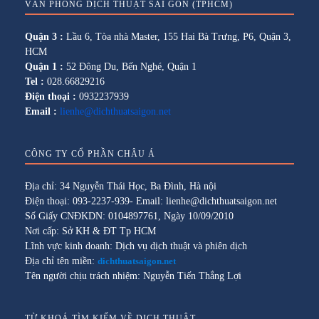
VĂN PHÒNG DỊCH THUẬT SÀI GÒN (TPHCM)
Quận 3 :
Lầu 6, Tòa nhà Master, 155 Hai Bà Trưng, P6, Quận 3,
HCM
Quận 1 :
52 Đông Du, Bến Nghé, Quận 1
Tel :
028.66829216
Điện thoại :
0932237939
Email :
lienhe@dichthuatsaigon.net
CÔNG TY CỔ PHẦN CHÂU Á
Địa chỉ: 34 Nguyễn Thái Học, Ba Đình, Hà nội
Điện thoại: 093-2237-939- Email: lienhe@dichthuatsaigon.net
Số Giấy CNĐKDN: 0104897761, Ngày 10/09/2010
Nơi cấp: Sở KH & ĐT Tp HCM
Lĩnh vực kinh doanh: Dịch vụ dịch thuật và phiên dịch
Địa chỉ tên miền:
dichthuatsaigon.net
Tên người chịu trách nhiệm: Nguyễn Tiến Thắng Lợi
TỪ KHOÁ TÌM KIẾM VỀ DỊCH THUẬT