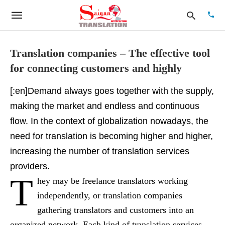
Translation companies – The effective tool
for connecting customers and highly
Type
your
[:en]Demand always goes together with the supply,
searc
quer
making the market and endless and continuous
and
hit
flow. In the context of globalization nowadays, the
enter:
need for translation is becoming higher and higher,
increasing the number of translation services
providers.
T
hey may be freelance translators working
independently, or translation companies
gathering translators and customers into an
organized network. Each kind of translation services