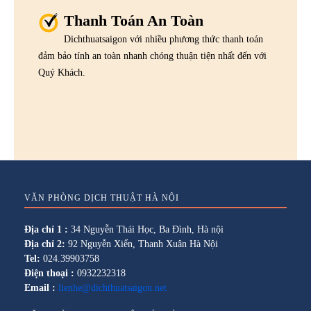
Thanh Toán An Toàn
Dichthuatsaigon với nhiều phương thức thanh toán
đảm bảo tính an toàn nhanh chóng thuận tiện nhất đến với
Quý Khách.
VĂN PHÒNG DỊCH THUẬT HÀ NỘI
Địa chỉ 1 :
34 Nguyễn Thái Học, Ba Đình, Hà nội
Địa chỉ 2:
92 Nguyễn Xiển, Thanh Xuân Hà Nội
Tel:
024.39903758
Điện thoại :
0932232318
Email :
lienhe@dichthuatsaigon.net