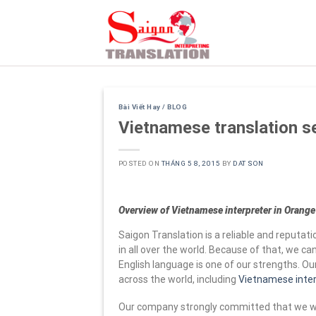
Skip
to
content
Bài Viết Hay / BLOG
Vietnamese translation s
POSTED ON
THÁNG 5 8, 2015
BY
DAT SON
Overview of Vietnamese interpreter in Orange
Saigon Translation is a reliable and reputat
in all over the world. Because of that, we c
English language is one of our strengths. Ou
across the world, including
Vietnamese inter
Our company strongly committed that we wil