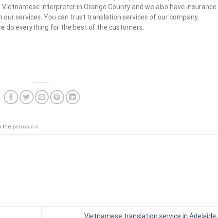
 of Vietnamese interpreter in Orange County and we also have insurance
in our services. You can trust translation services of our company
we do everything for the best of the customers.
k the
permalink
.
Vietnamese translation service in Adelaide