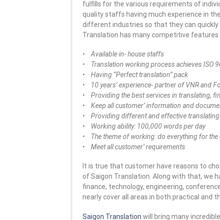
fulfills for the various requirements of ind
quality staffs having much experience in the
different industries so that they can quickl
Translation has many competitive features 
• Available in- house staffs
• Translation working process achieves ISO 90
• Having “Perfect translation” pack
• 10 years’ experience- partner of VNR and F
• Providing the best services in translating, f
• Keep all customer’ information and documen
• Providing different and effective translatin
• Working ability: 100,000 words per day
• The theme of working: do everything for the
• Meet all customer’ requirements
It is true that customer have reasons to ch
of Saigon Translation. Along with that, we hav
finance, technology, engineering, conference
nearly cover all areas in both practical and t
Saigon Translation
will bring many incredibl