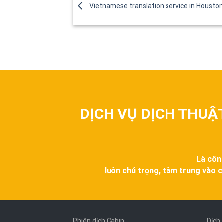
Vietnamese translation service in Housto
DỊCH VỤ DỊCH THUẬ
Là côn
luôn chú trọng, tâm trung vào c
Phiên dịch Cabin
Dịch