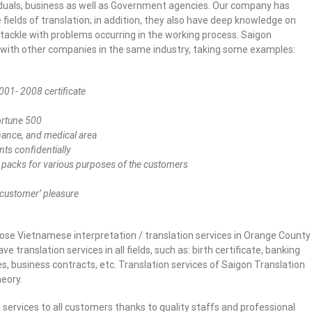
ividuals, business as well as Government agencies. Our company has
 fields of translation; in addition, they also have deep knowledge on
y tackle with problems occurring in the working process. Saigon
with other companies in the same industry, taking some examples:
01- 2008 certificate
ortune 500
inance, and medical area
ts confidentially
g packs for various purposes of the customers
 customer’ pleasure
oose Vietnamese interpretation / translation services in Orange County
e translation services in all fields, such as: birth certificate, banking
s, business contracts, etc. Translation services of Saigon Translation
heory.
e services to all customers thanks to quality staffs and professional