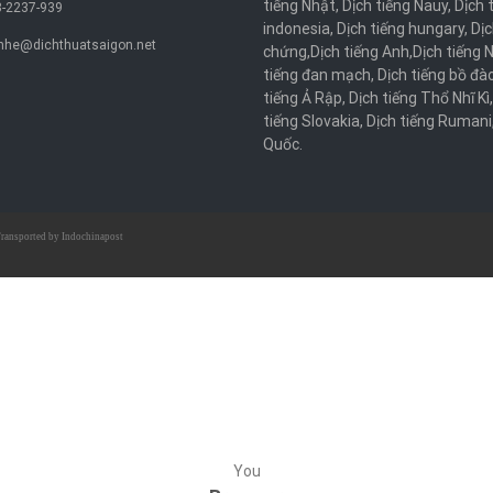
tiếng Nhật
,
Dịch tiếng Nauy
,
Dịch 
-2237-939
indonesia
,
Dịch tiếng hungary
,
Dịc
nhe@dichthuatsaigon.net
chứng
,
Dịch tiếng Anh
,
Dịch tiếng 
tiếng đan mạch
,
Dịch tiếng bồ đà
tiếng Ả Rập
,
Dịch tiếng Thổ Nhĩ Kì
tiếng Slovakia
,
Dịch tiếng Rumani
Quốc
.
ransported by
Indochinapost
You