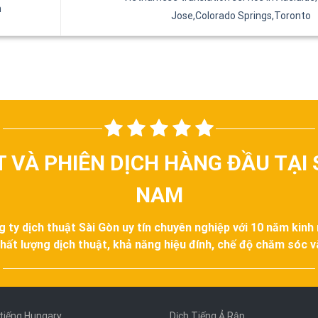
n
Jose,Colorado Springs,Toronto
T VÀ PHIÊN DỊCH HÀNG ĐẦU TẠI 
NAM
g ty dịch thuật Sài Gòn uy tín chuyên nghiệp với 10 năm kinh
hất lượng dịch thuật, khả năng hiệu đính, chế độ chăm sóc 
 tiếng Hungary
Dịch Tiếng Ả Rập