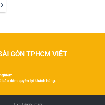
SÀI GÒN TPHCM VIỆT
 nghiệm
và bảo đảm quyền lợi khách hàng.
Dịch Tiếng Rumani