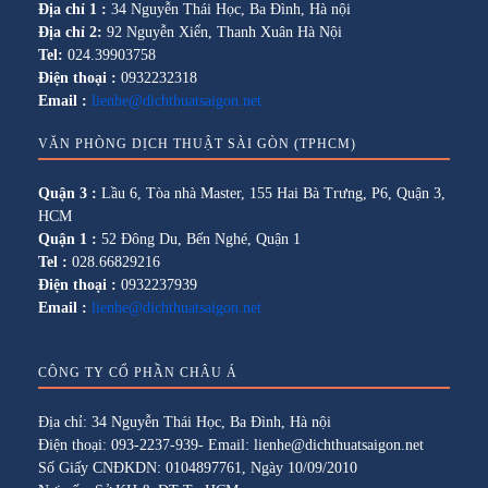
Địa chỉ 1 :
34 Nguyễn Thái Học, Ba Đình, Hà nội
Địa chỉ 2:
92 Nguyễn Xiển, Thanh Xuân Hà Nội
Tel:
024.39903758
Điện thoại :
0932232318
Email :
lienhe@dichthuatsaigon.net
VĂN PHÒNG DỊCH THUẬT SÀI GÒN (TPHCM)
Quận 3 :
Lầu 6, Tòa nhà Master, 155 Hai Bà Trưng, P6, Quận 3,
HCM
Quận 1 :
52 Đông Du, Bến Nghé, Quận 1
Tel :
028.66829216
Điện thoại :
0932237939
Email :
lienhe@dichthuatsaigon.net
CÔNG TY CỔ PHẦN CHÂU Á
Địa chỉ: 34 Nguyễn Thái Học, Ba Đình, Hà nội
Điện thoại: 093-2237-939- Email: lienhe@dichthuatsaigon.net
Số Giấy CNĐKDN: 0104897761, Ngày 10/09/2010