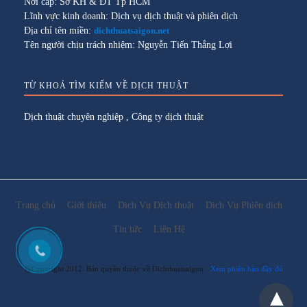
Nơi cấp: Sở KH & ĐT Tp HCM
Lĩnh vực kinh doanh: Dịch vụ dịch thuật và phiên dịch
Địa chỉ tên miền:
dichthuatsaigon.net
Tên người chịu trách nhiệm: Nguyễn Tiến Thắng Lợi
TỪ KHOÁ TÌM KIẾM VỀ DỊCH THUẬT
Dịch thuật chuyên nghiệp
,
Công ty dịch thuật
Trang chủ
Giới thiệu
Dịch Vụ Dịch thuật
Dịch Vụ Phiên dịch
Tin tức
Liên Hệ
@Copyright 2012. Bản quyền thuộc về Dichthuatsaigon
Xem phiên bản đầy đủ