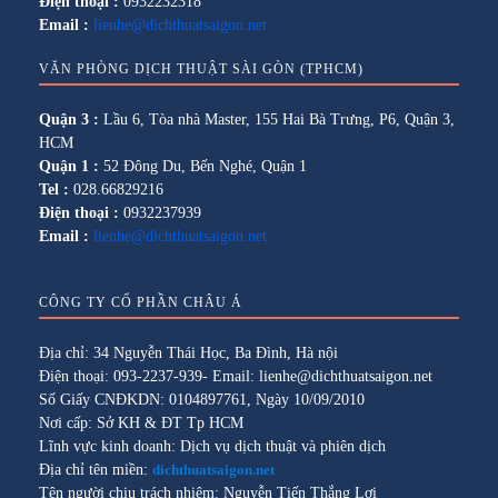
Điện thoại :
0932232318
Email :
lienhe@dichthuatsaigon.net
VĂN PHÒNG DỊCH THUẬT SÀI GÒN (TPHCM)
Quận 3 :
Lầu 6, Tòa nhà Master, 155 Hai Bà Trưng, P6, Quận 3,
HCM
Quận 1 :
52 Đông Du, Bến Nghé, Quận 1
Tel :
028.66829216
Điện thoại :
0932237939
Email :
lienhe@dichthuatsaigon.net
CÔNG TY CỔ PHẦN CHÂU Á
Địa chỉ: 34 Nguyễn Thái Học, Ba Đình, Hà nội
Điện thoại: 093-2237-939- Email: lienhe@dichthuatsaigon.net
Số Giấy CNĐKDN: 0104897761, Ngày 10/09/2010
Nơi cấp: Sở KH & ĐT Tp HCM
Lĩnh vực kinh doanh: Dịch vụ dịch thuật và phiên dịch
Địa chỉ tên miền:
dichthuatsaigon.net
Tên người chịu trách nhiệm: Nguyễn Tiến Thắng Lợi