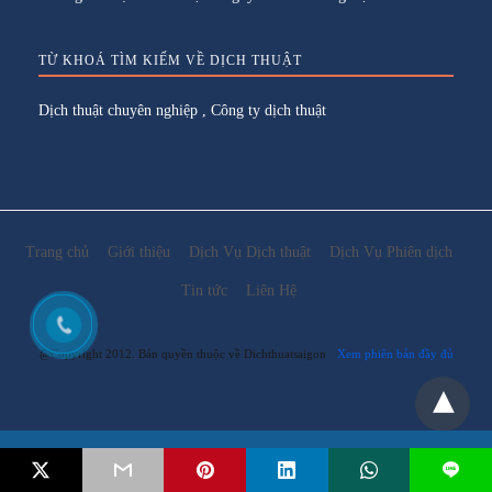
TỪ KHOÁ TÌM KIẾM VỀ DỊCH THUẬT
Dịch thuật chuyên nghiệp
,
Công ty dịch thuật
Trang chủ
Giới thiệu
Dịch Vụ Dịch thuật
Dịch Vụ Phiên dịch
Tin tức
Liên Hệ
@Copyright 2012. Bản quyền thuộc về Dichthuatsaigon
Xem phiên bản đầy đủ
Email:
lienhe@dichthuatsaigon.net
L