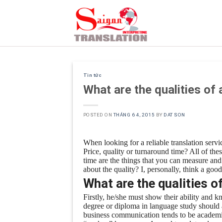
Skip
to
content
Tin tức
What are the qualities of
POSTED ON
THÁNG 6 4, 2015
BY
DAT SON
When looking for a reliable translation serv
Price, quality or turnaround time? All of th
time are the things that you can measure a
about the quality? I, personally, think a goo
What are the qualities o
Firstly, he/she must show their ability and
degree or diploma in language study should 
business communication tends to be academ