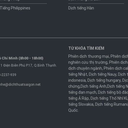
 Tiếng Philippines
Dịch tiếng Hàn
TỪ KHÓA TÌM KIẾM
Phiên dịch thương mại
,
Phiên dịc
 Chí Minh (8h00 - 18h00)
nghiên cứu thị trường
,
Phiên dịch
1 Điện Biên Phủ P.17, Q.Bình Thạnh.
dịch chuyên ngành
,
Phiên dịch ca
tiếng Nhật
,
Dịch tiếng Nauy
,
Dịch 
-2237-939
indonesia
,
Dịch tiếng hungary
,
Dịc
nhe@dichthuatsaigon.net
chứng
,
Dịch tiếng Anh
,
Dịch tiếng 
tiếng đan mạch
,
Dịch tiếng bồ đà
tiếng Ả Rập
,
Dịch tiếng Thổ Nhĩ Kì
tiếng Slovakia
,
Dịch tiếng Rumani
Quốc
.