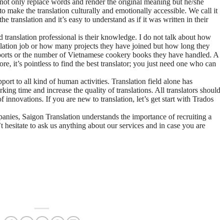
not only replace words and render the original meaning but he/she
 make the translation culturally and emotionally accessible. We call it
 translation and it’s easy to understand as if it was written in their
translation professional is their knowledge. I do not talk about how
lation job or how many projects they have joined but how long they
eports or the number of Vietnamese cookery books they have handled. A
e, it’s pointless to find the best translator; you just need one who can
port to all kind of human activities. Translation field alone has
ing time and increase the quality of translations. All translators shoul
innovations. If you are new to translation, let’s get start with Trados
panies, Saigon Translation understands the importance of recruiting a
’t hesitate to ask us anything about our services and in case you are