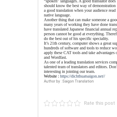
“spoken” languages. A good translator does 
should know the best way of demonstration to
a good translation when your audience read the
native language.
Another thing that can make someone a good 
many years of working they have done trans
have translated Japanese financial annual r
person cannot be good at everything. Therefor
do the best out of his specific speciality.
It’s 21th century, computer shows a great sup
hundreds of software and tools to reduce work
apply these CAT tools and take advantages of 
and Wordfast.
As one of a leading translation services com
talented team of translators and editors. Don
interesting in jointing our team.
Website :
https://dichthuatsaigon.net//
Author by : Saigon Translation
Rate this post