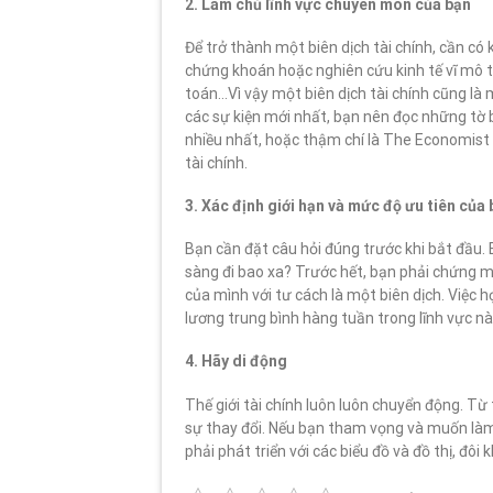
2. Làm chủ lĩnh vực chuyên môn của bạn
Để trở thành một biên dịch tài chính, cần có 
chứng khoán hoặc nghiên cứu kinh tế vĩ mô tr
toán…Vì vậy một biên dịch tài chính cũng là
các sự kiện mới nhất, bạn nên đọc những tờ b
nhiều nhất, hoặc thậm chí là The Economist 
tài chính.
3. Xác định giới hạn và mức độ ưu tiên của
Bạn cần đặt câu hỏi đúng trước khi bắt đầu.
sàng đi bao xa? Trước hết, bạn phải chứng m
của mình với tư cách là một biên dịch. Việc h
lương trung bình hàng tuần trong lĩnh vực này
4. Hãy di động
Thế giới tài chính luôn luôn chuyển động. Từ t
sự thay đổi. Nếu bạn tham vọng và muốn làm 
phải phát triển với các biểu đồ và đồ thị, đôi