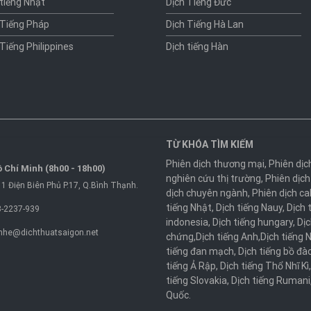
 tiếng Nhật
Dịch Tiếng Đức
 Tiếng Pháp
Dịch Tiếng Hà Lan
 Tiếng Philippines
Dịch tiếng Hàn
TỪ KHÓA TÌM KIẾM
Phiên dịch thương mại
,
Phiên dịc
 Chí Minh (8h00 - 18h00)
nghiên cứu thị trường
,
Phiên dịch
1 Điện Biên Phủ P.17, Q.Bình Thạnh.
dịch chuyên ngành
,
Phiên dịch ca
tiếng Nhật
,
Dịch tiếng Nauy
,
Dịch 
-2237-939
indonesia
,
Dịch tiếng hungary
,
Dịc
nhe@dichthuatsaigon.net
chứng
,
Dịch tiếng Anh
,
Dịch tiếng 
tiếng đan mạch
,
Dịch tiếng bồ đà
tiếng Ả Rập
,
Dịch tiếng Thổ Nhĩ Kì
tiếng Slovakia
,
Dịch tiếng Rumani
Quốc
.