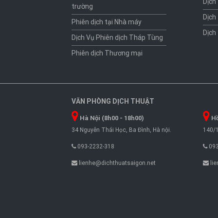
Dịch
trường
Dịch
Phiên dịch tại Nhà máy
Dịch
Dịch Vụ Phiên dịch Tháp Tùng
Phiên dịch Thương mại
VĂN PHÒNG DỊCH THUẬT
Hà Nội (8h00 - 18h00)
Hồ
34 Nguyễn Thái Học, Ba Đình, Hà nội.
140/1
093-2232-318
093
lienhe@dichthuatsaigon.net
lie