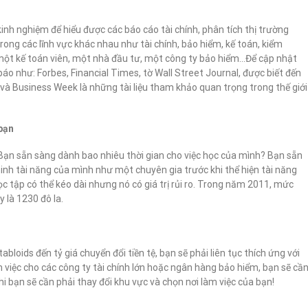
kinh nghiệm để hiểu được các báo cáo tài chính, phân tích thị trường
ong các lĩnh vực khác nhau như tài chính, bảo hiểm, kế toán, kiểm
 một kế toán viên, một nhà đầu tư, một công ty bảo hiểm…Để cập nhật
áo như: Forbes, Financial Times, tờ Wall Street Journal, được biết đến
và Business Week là những tài liệu tham khảo quan trọng trong thế giới
 bạn
 Bạn sẵn sàng dành bao nhiêu thời gian cho việc học của mình? Bạn sẵn
inh tài năng của mình như một chuyên gia trước khi thể hiện tài năng
ọc tập có thể kéo dài nhưng nó có giá trị rủi ro. Trong năm 2011, mức
 là 1230 đô la.
abloids đến tỷ giá chuyển đổi tiền tệ, bạn sẽ phải liên tục thích ứng với
việc cho các công ty tài chính lớn hoặc ngân hàng bảo hiểm, bạn sẽ cầ
 khi bạn sẽ cần phải thay đổi khu vực và chọn nơi làm việc của bạn!