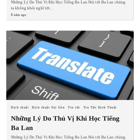
Những Lý Do Thú Vị Khi Học Tiếng Ba Lan Nói tới Ba Lan chúng
ta không khỏi nghĩ tới…
8 năm ago
Dịch thuật
Dịch thuật Sài Gòn
Tin tức
Tin Tức Dịch Thuật
Những Lý Do Thú Vị Khi Học Tiếng
Ba Lan
Những Lý Do Thú Vị Khi Học Tiếng Ba Lan Nói tới Ba Lan chúng