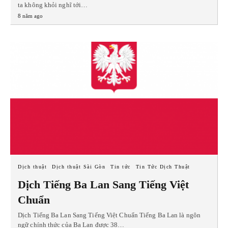
ta không khỏi nghĩ tới…
8 năm ago
Dịch thuật
Dịch thuật Sài Gòn
Tin tức
Tin Tức Dịch Thuật
Dịch Tiếng Ba Lan Sang Tiếng Việt
Chuẩn
Dịch Tiếng Ba Lan Sang Tiếng Việt Chuẩn Tiếng Ba Lan là ngôn
ngữ chính thức của Ba Lan được 38…