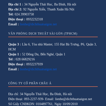
Địa chỉ 1 :
34 Nguyễn Thái Học, Ba Đình, Hà nội
Địa chỉ 2:
92 Nguyễn Xiển, Thanh Xuân Hà Nội
Tel:
024.39903758
Điện thoại :
0932232318
Email :
lienhe@dichthuatsaigon.net
VĂN PHÒNG DỊCH THUẬT SÀI GÒN (TPHCM)
Quận 3 :
Lầu 6, Tòa nhà Master, 155 Hai Bà Trưng, P6, Quận 3,
HCM
Quận 1 :
52 Đông Du, Bến Nghé, Quận 1
Tel :
028.66829216
Điện thoại :
0932237939
Email :
lienhe@dichthuatsaigon.net
CÔNG TY CỔ PHẦN CHÂU Á
Địa chỉ: 34 Nguyễn Thái Học, Ba Đình, Hà nội
Điện thoại: 093-2237-939- Email: lienhe@dichthuatsaigon.net
Số Giấy CNĐKDN: 0104897761, Ngày 10/09/2010