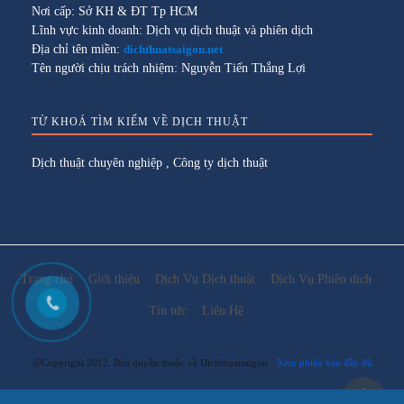
Nơi cấp: Sở KH & ĐT Tp HCM
Lĩnh vực kinh doanh: Dịch vụ dịch thuật và phiên dịch
Địa chỉ tên miền:
dichthuatsaigon.net
Tên người chịu trách nhiệm: Nguyễn Tiến Thắng Lợi
TỪ KHOÁ TÌM KIẾM VỀ DỊCH THUẬT
Dịch thuật chuyên nghiệp
,
Công ty dịch thuật
Trang chủ
Giới thiệu
Dịch Vụ Dịch thuật
Dịch Vụ Phiên dịch
Tin tức
Liên Hệ
@Copyright 2012. Bản quyền thuộc về Dichthuatsaigon
Xem phiên bản đầy đủ