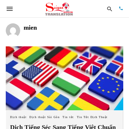
mien
Type
your
searc
quer
and
hit
enter:
Dịch thuật
Dịch thuật Sài Gòn
Tin tức
Tin Tức Dịch Thuật
Dịch Tiếng Séc Sang Tiếng Việt Chuẩn