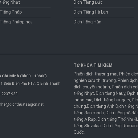
 tiếng Nhật
Dịch Tiếng Đức
 Tiếng Pháp
Dịch Tiếng Hà Lan
 Tiếng Philippines
Dịch tiếng Hàn
TỪ KHÓA TÌM KIẾM
Phiên dịch thương mại
,
Phiên dịc
 Chí Minh (8h00 - 18h00)
nghiên cứu thị trường
,
Phiên dịch
1 Điện Biên Phủ P.17, Q.Bình Thạnh.
dịch chuyên ngành
,
Phiên dịch ca
tiếng Nhật
,
Dịch tiếng Nauy
,
Dịch 
-2237-939
indonesia
,
Dịch tiếng hungary
,
Dịc
nhe@dichthuatsaigon.net
chứng
,
Dịch tiếng Anh
,
Dịch tiếng 
tiếng đan mạch
,
Dịch tiếng bồ đà
tiếng Ả Rập
,
Dịch tiếng Thổ Nhĩ Kì
tiếng Slovakia
,
Dịch tiếng Rumani
Quốc
.