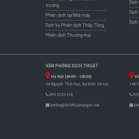
Dịch
trường
Dịch
Phiên dịch tại Nhà máy
Dịch
Dịch Vụ Phiên dịch Tháp Tùng
Phiên dịch Thương mại
VĂN PHÒNG DỊCH THUẬT
Hà Nội (8h00 - 18h00)
Hồ
34 Nguyễn Thái Học, Ba Đình, Hà nội.
140/1
093-2232-318
093
lienhe@dichthuatsaigon.net
lie