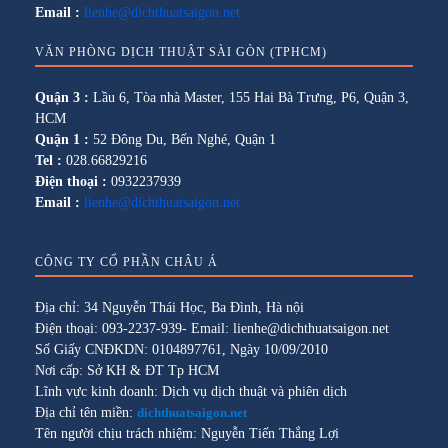
Email :
lienhe@dichthuatsaigon.net
VĂN PHÒNG DỊCH THUẬT SÀI GÒN (TPHCM)
Quận 3 :
Lầu 6, Tòa nhà Master, 155 Hai Bà Trưng, P6, Quận 3,
HCM
Quận 1 :
52 Đông Du, Bến Nghé, Quận 1
Tel :
028.66829216
Điện thoại :
0932237939
Email :
lienhe@dichthuatsaigon.net
CÔNG TY CỔ PHẦN CHÂU Á
Địa chỉ: 34 Nguyễn Thái Học, Ba Đình, Hà nội
Điện thoại: 093-2237-939- Email: lienhe@dichthuatsaigon.net
Số Giấy CNĐKDN: 0104897761, Ngày 10/09/2010
Nơi cấp: Sở KH & ĐT Tp HCM
Lĩnh vực kinh doanh: Dịch vụ dịch thuật và phiên dịch
Địa chỉ tên miền:
dichthuatsaigon.net
Tên người chịu trách nhiệm: Nguyễn Tiến Thắng Lợi