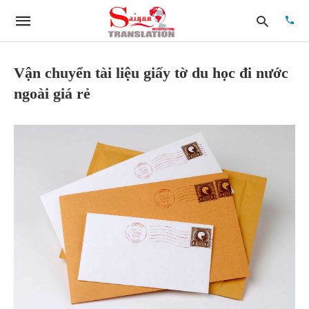
Vận chuyển tài liệu giấy tờ du học đi nước
ngoài giá rẻ
Type
your
searc
quer
and
hit
enter: