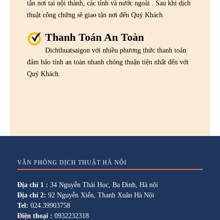
tận nơi tại nội thành, các tỉnh và nước ngoài . Sau khi dịch
thuật công chứng sẽ giao tận nơi đến Quý Khách.
Thanh Toán An Toàn
Dichthuatsaigon với nhiều phương thức thanh toán
đảm bảo tính an toàn nhanh chóng thuận tiện nhất đến với
Quý Khách.
VĂN PHÒNG DỊCH THUẬT HÀ NỘI
Địa chỉ 1 :
34 Nguyễn Thái Học, Ba Đình, Hà nội
Địa chỉ 2:
92 Nguyễn Xiển, Thanh Xuân Hà Nội
Tel:
024.39903758
Điện thoại :
0932232318