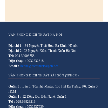
VĂN PHÒNG DỊCH THUẬT HÀ NỘI
Địa chỉ 1 :
34 Nguyễn Thái Học, Ba Đình, Hà nội
Địa chỉ 2:
92 Nguyễn Xiển, Thanh Xuân Hà Nội
Tel:
024.39903758
Điện thoại :
0932232318
Email :
lienhe@dichthuatsaigon.net
VĂN PHÒNG DỊCH THUẬT SÀI GÒN (TPHCM)
Quận 3 :
Lầu 6, Tòa nhà Master, 155 Hai Bà Trưng, P6, Quận 3,
HCM
Quận 1 :
52 Đông Du, Bến Nghé, Quận 1
Tel :
028.66829216
Điện thoại :
0932237939