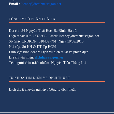
Email :
lienhe@dichthuatsaigon.net
CÔNG TY CỔ PHẦN CHÂU Á
Địa chỉ: 34 Nguyễn Thái Học, Ba Đình, Hà nội
Điện thoại: 093-2237-939- Email: lienhe@dichthuatsaigon.net
Số Giấy CNĐKDN: 0104897761, Ngày 10/09/2010
Nơi cấp: Sở KH & ĐT Tp HCM
Lĩnh vực kinh doanh: Dịch vụ dịch thuật và phiên dịch
Địa chỉ tên miền:
dichthuatsaigon.net
Tên người chịu trách nhiệm: Nguyễn Tiến Thắng Lợi
TỪ KHOÁ TÌM KIẾM VỀ DỊCH THUẬT
Dịch thuật chuyên nghiệp
,
Công ty dịch thuật