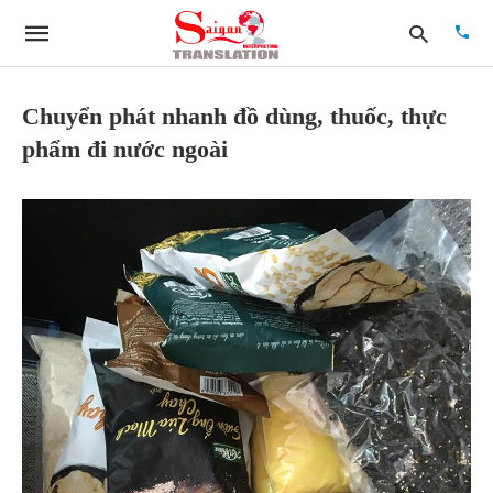
Chuyển phát nhanh đồ dùng, thuốc, thực
phẩm đi nước ngoài
Type
your
searc
quer
and
hit
enter: