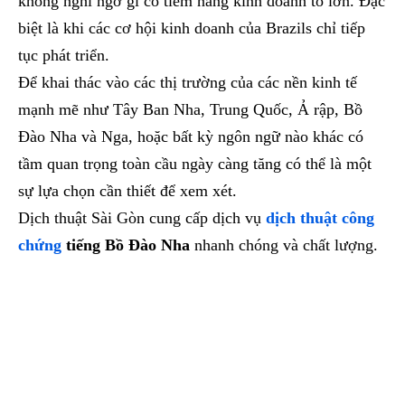
không nghi ngờ gì có tiềm năng kinh doanh to lớn. Đặc
biệt là khi các cơ hội kinh doanh của Brazils chỉ tiếp
tục phát triển.
Để khai thác vào các thị trường của các nền kinh tế
mạnh mẽ như Tây Ban Nha, Trung Quốc, Ả rập, Bồ
Đào Nha và Nga, hoặc bất kỳ ngôn ngữ nào khác có
tầm quan trọng toàn cầu ngày càng tăng có thể là một
sự lựa chọn cần thiết để xem xét.
Dịch thuật Sài Gòn cung cấp dịch vụ
dịch thuật công
chứng
tiếng Bồ Đào Nha
nhanh chóng và chất lượng.