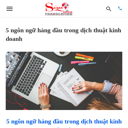
5 ngôn ngữ hàng đầu trong dịch thuật kinh
doanh
Type
your
searc
quer
and
hit
enter:
5 ngôn ngữ hàng đầu trong dịch thuật kinh