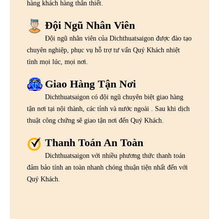
hàng khách hàng thân thiết.
Đội Ngũ Nhân Viên
Đội ngũ nhân viên của Dichthuatsaigon được đào tạo
chuyên nghiệp, phục vụ hỗ trợ tư vấn Quý Khách nhiệt
tình mọi lúc, mọi nơi.
Giao Hàng Tận Nơi
Dichthuatsaigon có đội ngũ chuyên biệt giao hàng
tận nơi tại nội thành, các tỉnh và nước ngoài . Sau khi dịch
thuật công chứng sẽ giao tận nơi đến Quý Khách.
Thanh Toán An Toàn
Dichthuatsaigon với nhiều phương thức thanh toán
đảm bảo tính an toàn nhanh chóng thuận tiện nhất đến với
Quý Khách.