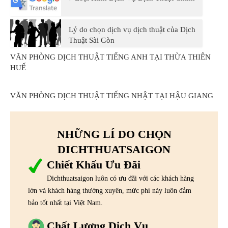
Lý do chọn dịch vụ dịch thuật của Dịch
Thuật Sài Gòn
VĂN PHÒNG DỊCH THUẬT TIẾNG ANH TẠI THỪA THIÊN
HUẾ
VĂN PHÒNG DỊCH THUẬT TIẾNG NHẬT TẠI HẬU GIANG
NHỮNG LÍ DO CHỌN
DICHTHUATSAIGON
Chiết Khấu Ưu Đãi
Dichthuatsaigon luôn có ưu đãi với các khách hàng
lớn và khách hàng thường xuyên, mức phí này luôn đảm
bảo tốt nhất tại Việt Nam.
Chất Lượng Dịch Vụ