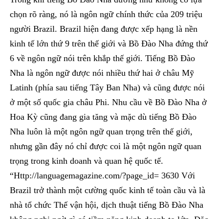
chọn rõ ràng, nó là ngôn ngữ chính thức của 209 triệu
người Brazil. Brazil hiện đang được xếp hạng là nền
kinh tế lớn thứ 9 trên thế giới và Bồ Đào Nha đứng thứ
6 về ngôn ngữ nói trên khắp thế giới. Tiếng Bồ Đào
Nha là ngôn ngữ được nói nhiều thứ hai ở châu Mỹ
Latinh (phía sau tiếng Tây Ban Nha) và cũng được nói
ở một số quốc gia châu Phi. Nhu cầu về Bồ Đào Nha ở
Hoa Kỳ cũng đang gia tăng và mặc dù tiếng Bồ Đào
Nha luôn là một ngôn ngữ quan trọng trên thế giới,
nhưng gần đây nó chỉ được coi là một ngôn ngữ quan
trọng trong kinh doanh và quan hệ quốc tế.
“Http://languagemagazine.com/?page_id= 3630 Với
Brazil trở thành một cường quốc kinh tế toàn cầu và là
nhà tổ chức Thế vận hội, dịch thuật tiếng Bồ Đào Nha