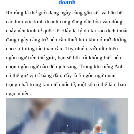
doanh
Rõ ràng là thế giới đang ngày càng gắn kết và hầu hết
các lĩnh vực kinh doanh cũng đang dần hòa vào dòng
chảy nền kinh tế quốc tế. Đây là lý do tại sao dịch thuật
đang ngày càng trở nên cần thiết hơn khi nó mở đường
cho sự tương tác toàn cầu. Tuy nhiên, với rất nhiều
ngôn ngữ trên thế giới, bạn sẽ bối rối không biết nên
chọn ngôn ngữ nào để dịch sang. Trong khi tiếng Anh
có thể giữ vị trí hàng đầu, đây là 5 ngôn ngữ quan
trọng nhất trong kinh tế quốc tế, một số có thể làm bạn
ngạc nhiên.