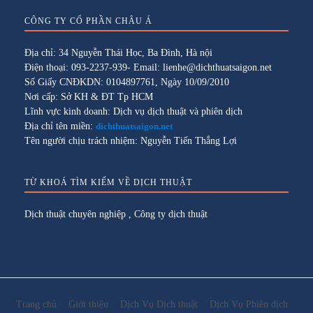
CÔNG TY CỔ PHẦN CHÂU Á
Địa chỉ: 34 Nguyễn Thái Học, Ba Đình, Hà nội
Điện thoại: 093-2237-939- Email: lienhe@dichthuatsaigon.net
Số Giấy CNĐKDN: 0104897761, Ngày 10/09/2010
Nơi cấp: Sở KH & ĐT Tp HCM
Lĩnh vực kinh doanh: Dịch vụ dịch thuật và phiên dịch
Địa chỉ tên miền:
dichthuatsaigon.net
Tên người chịu trách nhiệm: Nguyễn Tiến Thắng Lợi
TỪ KHOÁ TÌM KIẾM VỀ DỊCH THUẬT
Dịch thuật chuyên nghiệp
,
Công ty dịch thuật
Trang chủ
Giới thiệu
Dịch Vụ Dịch thuật
Dịch Vụ Phiên dịch