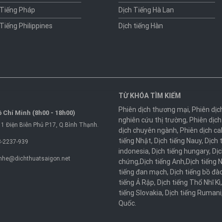
 Tiếng Pháp
Dịch Tiếng Hà Lan
 Tiếng Philippines
Dịch tiếng Hàn
TỪ KHÓA TÌM KIẾM
Phiên dịch thương mại
,
Phiên dịc
 Chí Minh (8h00 - 18h00)
nghiên cứu thị trường
,
Phiên dịch
1 Điện Biên Phủ P.17, Q.Bình Thạnh.
dịch chuyên ngành
,
Phiên dịch ca
tiếng Nhật
,
Dịch tiếng Nauy
,
Dịch 
-2237-939
indonesia
,
Dịch tiếng hungary
,
Dịc
nhe@dichthuatsaigon.net
chứng
,
Dịch tiếng Anh
,
Dịch tiếng 
tiếng đan mạch
,
Dịch tiếng bồ đà
tiếng Ả Rập
,
Dịch tiếng Thổ Nhĩ Kì
tiếng Slovakia
,
Dịch tiếng Rumani
Quốc
.