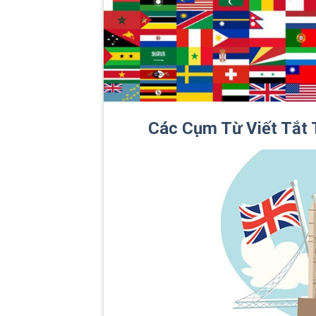
Các Cụm Từ Viết Tắt 