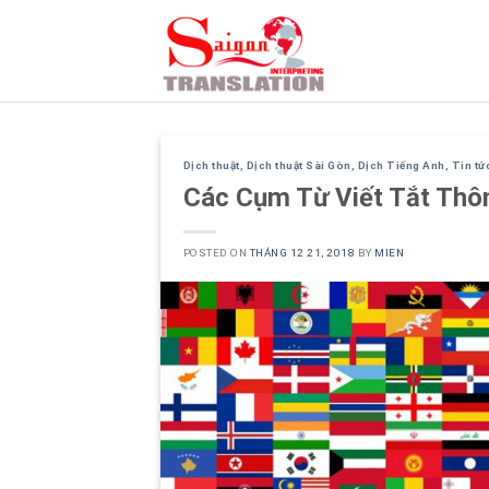
Skip
to
content
Dịch thuật
,
Dịch thuật Sài Gòn
,
Dịch Tiếng Anh
,
Tin tứ
Các Cụm Từ Viết Tắt Thô
POSTED ON
THÁNG 12 21, 2018
BY
MIEN