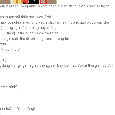
 từ viết tắt Tiếng Anh có kèm phần giải thích chi tốt từ một số ngôn
bạn muốn hối thúc một việc gì đó.
 Pháp, có nghĩa là vui lòng xác nhận. Từ này thường gặp ở cuối các thư
hận rằng bạn sẽ tham dự hay không.
ừ tiếng Latin, dùng để chỉ thời gian.
g dùng ở cuối thư để bổ sung thêm thông tin.
n vân…”
à “ví dụ như…”
lưu ý”
 dùng trong ngành giao thông, sân bay, bến tàu để chỉ thời gian dự định
ương trình)
anh toán tiền tự động)
g)