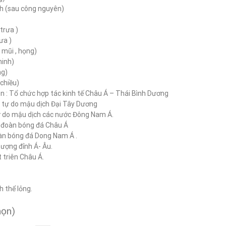
rth (sau công nguyên)
trưa )
ưa )
 , mũi , họng)
minh)
ng)
 chiều)
n : Tổ chức hợp tác kinh tế Châu Á – Thái Bình Dương
ực tự do mậu dịch Đại Tây Dương
 do mậu dịch các nước Đông Nam Á.
ên đoàn bóng đá Châu Á
oàn bóng đá Dong Nam Á .
hượng đỉnh Á- Âu.
 triên Châu Á.
h thể lỏng.
họn)