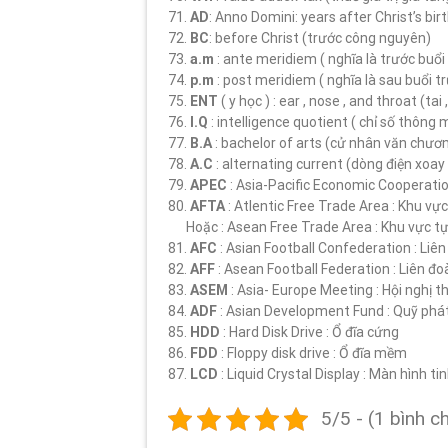
71.
AD
: Anno Domini: years after Christ’s bi
72.
BC
: before Christ (trước công nguyên)
73.
a.m
: ante meridiem ( nghĩa là trước buổi 
74.
p.m
: post meridiem ( nghĩa là sau buổi tr
75.
ENT
( y học ) : ear , nose , and throat (tai
76.
I.Q
: intelligence quotient ( chỉ số thông 
77.
B.A
: bachelor of arts (cử nhân văn chươ
78.
A.C
: alternating current (dòng điện xoay
79.
APEC
: Asia-Pacific Economic Cooperatio
80.
AFTA
: Atlentic Free Trade Area : Khu v
Hoặc : Asean Free Trade Area : Khu vực tự
81.
AFC
: Asian Football Confederation : Li
82.
AFF
: Asean Football Federation : Liên đ
83.
ASEM
: Asia- Europe Meeting : Hội nghị t
84.
ADF
: Asian Development Fund : Quỹ phát
85.
HDD
: Hard Disk Drive : Ổ đĩa cứng
86.
FDD
: Floppy disk drive : Ổ đĩa mềm
87.
LCD
: Liquid Crystal Display : Màn hình tin
5/5 - (1 bình c