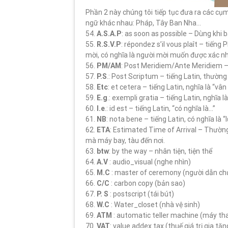
Phần 2 này chúng tôi tiếp tục đưa ra các cụm
ngữ khác nhau: Pháp, Tây Ban Nha…
54.
A.S.A.P
: as soon as possible – Dùng khi 
55.
R.S.V.P
: répondez s’il vous plaît – tiếng
mời, có nghĩa là người mời muốn được xác n
56.
PM/AM
: Post Meridiem/Ante Meridiem – T
57.
P.S
.: Post Scriptum – tiếng Latin, thườn
58.
Etc
: et cetera – tiếng Latin, nghĩa là “vâ
59.
E.g
.: exempli gratia – tiếng Latin, nghĩa l
60.
I.e
.: id est – tiếng Latin, “có nghĩa là…”
61.
NB
: nota bene – tiếng Latin, có nghĩa là “
62.
ETA
: Estimated Time of Arrival – Thường
mà máy bay, tàu đến nơi.
63.
btw
: by the way – nhân tiện, tiện thể
64.
A.V
: audio_visual (nghe nhìn)
65.
M.C
: master of ceremony (người dẫn ch
66.
C/C
: carbon copy (bản sao)
67.
P. S
: postscript (tái bút)
68.
W.C
: Water_closet (nhà vệ sinh)
69.
ATM
: automatic teller machine (máy th
70.
VAT
: value addex tax (thuế giá trị gia tăn