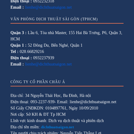
Điện thoại :
0932232318
Email :
lienhe@dichthuatsaigon.net
VĂN PHÒNG DỊCH THUẬT SÀI GÒN (TPHCM)
Quận 3 :
Lầu 6, Tòa nhà Master, 155 Hai Bà Trưng, P6, Quận 3,
HCM
Quận 1 :
52 Đông Du, Bến Nghé, Quận 1
Tel :
028.66829216
Điện thoại :
0932237939
Email :
lienhe@dichthuatsaigon.net
CÔNG TY CỔ PHẦN CHÂU Á
Địa chỉ: 34 Nguyễn Thái Học, Ba Đình, Hà nội
Điện thoại: 093-2237-939- Email: lienhe@dichthuatsaigon.net
Số Giấy CNĐKDN: 0104897761, Ngày 10/09/2010
Nơi cấp: Sở KH & ĐT Tp HCM
Lĩnh vực kinh doanh: Dịch vụ dịch thuật và phiên dịch
Địa chỉ tên miền:
dichthuatsaigon.net
Tên người chịu trách nhiệm: Nguyễn Tiến Thắng Lợi