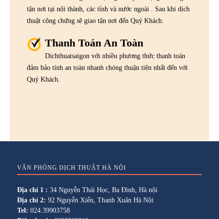
tận nơi tại nội thành, các tỉnh và nước ngoài . Sau khi dịch
thuật công chứng sẽ giao tận nơi đến Quý Khách.
Thanh Toán An Toàn
Dichthuatsaigon với nhiều phương thức thanh toán
đảm bảo tính an toàn nhanh chóng thuận tiện nhất đến với
Quý Khách.
VĂN PHÒNG DỊCH THUẬT HÀ NỘI
Địa chỉ 1 :
34 Nguyễn Thái Học, Ba Đình, Hà nội
Địa chỉ 2:
92 Nguyễn Xiển, Thanh Xuân Hà Nội
Tel:
024.39903758