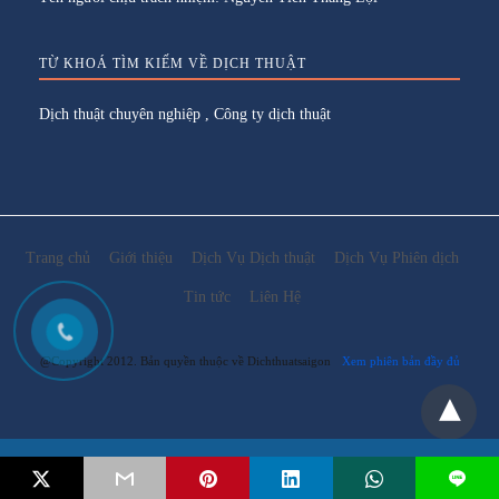
TỪ KHOÁ TÌM KIẾM VỀ DỊCH THUẬT
Dịch thuật chuyên nghiệp
,
Công ty dịch thuật
Trang chủ
Giới thiệu
Dịch Vụ Dịch thuật
Dịch Vụ Phiên dịch
Tin tức
Liên Hệ
@Copyright 2012. Bản quyền thuộc về Dichthuatsaigon
Xem phiên bản đầy đủ
Email:
lienhe@dichthuatsaigon.net
L