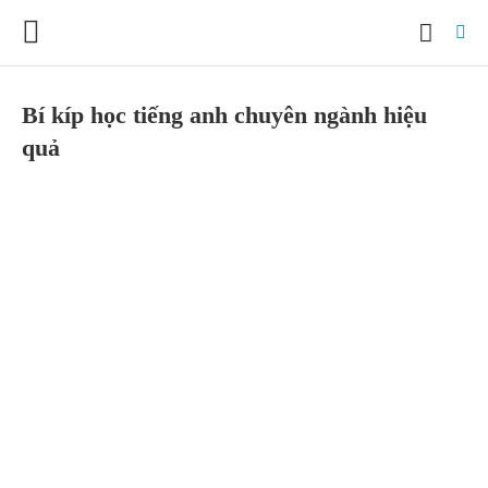
Bí kíp học tiếng anh chuyên ngành hiệu
quả
Ty
yo
sea
qu
an
hit
ent