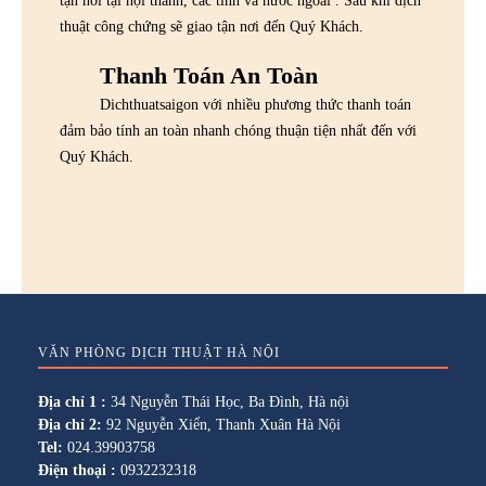
tận nơi tại nội thành, các tỉnh và nước ngoài . Sau khi dịch
thuật công chứng sẽ giao tận nơi đến Quý Khách.
Thanh Toán An Toàn
Dichthuatsaigon với nhiều phương thức thanh toán
đảm bảo tính an toàn nhanh chóng thuận tiện nhất đến với
Quý Khách.
VĂN PHÒNG DỊCH THUẬT HÀ NỘI
Địa chỉ 1 :
34 Nguyễn Thái Học, Ba Đình, Hà nội
Địa chỉ 2:
92 Nguyễn Xiển, Thanh Xuân Hà Nội
Tel:
024.39903758
Điện thoại :
0932232318