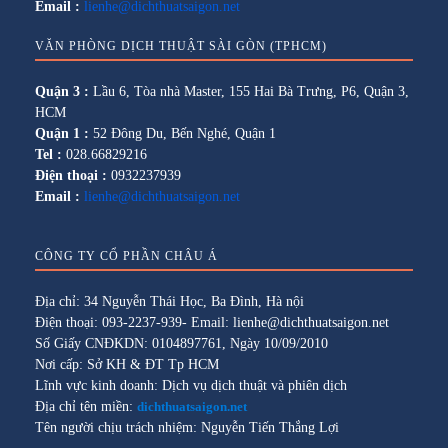
Email :
lienhe@dichthuatsaigon.net
VĂN PHÒNG DỊCH THUẬT SÀI GÒN (TPHCM)
Quận 3 :
Lầu 6, Tòa nhà Master, 155 Hai Bà Trưng, P6, Quận 3,
HCM
Quận 1 :
52 Đông Du, Bến Nghé, Quận 1
Tel :
028.66829216
Điện thoại :
0932237939
Email :
lienhe@dichthuatsaigon.net
CÔNG TY CỔ PHẦN CHÂU Á
Địa chỉ: 34 Nguyễn Thái Học, Ba Đình, Hà nội
Điện thoại: 093-2237-939- Email: lienhe@dichthuatsaigon.net
Số Giấy CNĐKDN: 0104897761, Ngày 10/09/2010
Nơi cấp: Sở KH & ĐT Tp HCM
Lĩnh vực kinh doanh: Dịch vụ dịch thuật và phiên dịch
Địa chỉ tên miền:
dichthuatsaigon.net
Tên người chịu trách nhiệm: Nguyễn Tiến Thắng Lợi