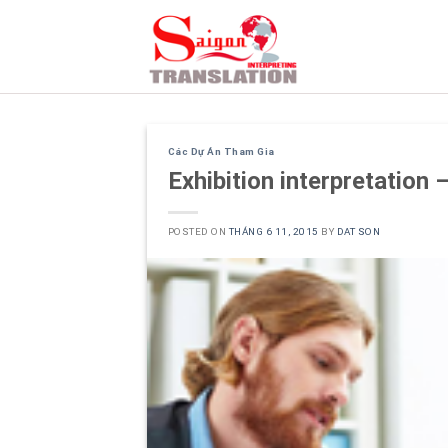
Skip
to
content
Các Dự Án Tham Gia
Exhibition interpretation
POSTED ON
THÁNG 6 11, 2015
BY
DAT SON