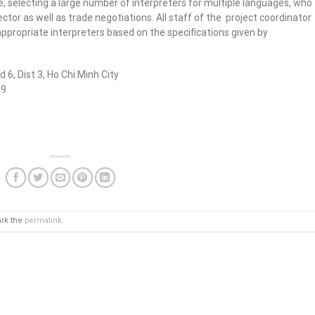
e, selecting a large number of interpreters for multiple languages, ​​who
ctor as well as trade negotiations. All staff of the project coordinator
propriate interpreters based on the specifications given by
 6, Dist 3, Ho Chi Minh City
39
ark the
permalink
.