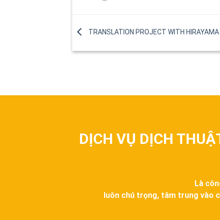
TRANSLATION PROJECT WITH HIRAYAMA
DỊCH VỤ DỊCH THUẬ
Là côn
luôn chú trọng, tâm trung vào c