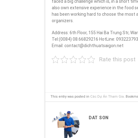
faced a big challenge which is, in a short tim
also own extensive experience in the food se
has been working hard to choose the most ap
organizers.
Address: 6th Floor, 155 Hai Ba Trung Str, Ward
Tel:(0084) 08.66829216 HotLine: 09322379
Email: contact@dichthuatsaigon.net
Rate this post
This entry was posted in
Các Dự Án Tham Gia
. Bookm
DAT SON