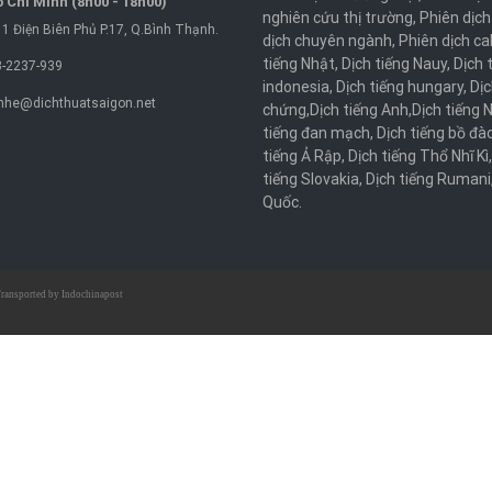
 Chí Minh (8h00 - 18h00)
nghiên cứu thị trường
,
Phiên dịch
1 Điện Biên Phủ P.17, Q.Bình Thạnh.
dịch chuyên ngành
,
Phiên dịch ca
tiếng Nhật
,
Dịch tiếng Nauy
,
Dịch 
-2237-939
indonesia
,
Dịch tiếng hungary
,
Dịc
nhe@dichthuatsaigon.net
chứng
,
Dịch tiếng Anh
,
Dịch tiếng 
tiếng đan mạch
,
Dịch tiếng bồ đà
tiếng Ả Rập
,
Dịch tiếng Thổ Nhĩ Kì
tiếng Slovakia
,
Dịch tiếng Rumani
Quốc
.
ransported by
Indochinapost