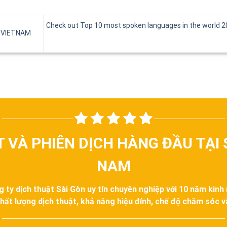
Check out Top 10 most spoken languages in the world 2
 VIETNAM
T VÀ PHIÊN DỊCH HÀNG ĐẦU TẠI 
NAM
g ty dịch thuật Sài Gòn uy tín chuyên nghiệp với 10 năm kinh
hất lượng dịch thuật, khả năng hiệu đính, chế độ chăm sóc 