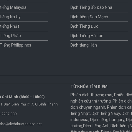
 tiếng Malaysia
Dịch Tiếng Bồ Đào Nha
 tiếng Na Uy
Dịch tiếng Đan Mạch
 tiếng Nhật
Dịch Tiếng Đức
 Tiếng Pháp
Dịch Tiếng Hà Lan
 Tiếng Philippines
Dịch tiếng Hàn
TỪ KHÓA TÌM KIẾM
Phiên dịch thương mại
,
Phiên dịc
 Chí Minh (8h00 - 18h00)
nghiên cứu thị trường
,
Phiên dịch
1 Điện Biên Phủ P.17, Q.Bình Thạnh.
dịch chuyên ngành
,
Phiên dịch ca
tiếng Nhật
,
Dịch tiếng Nauy
,
Dịch 
-2237-939
indonesia
,
Dịch tiếng hungary
,
Dịc
nhe@dichthuatsaigon.net
chứng
,
Dịch tiếng Anh
,
Dịch tiếng 