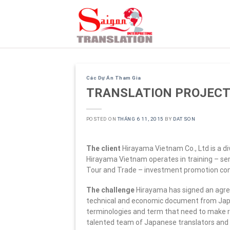
Skip
to
content
Các Dự Án Tham Gia
TRANSLATION PROJECT
POSTED ON
THÁNG 6 11, 2015
BY
DAT SON
The client
Hirayama Vietnam Co., Ltd is a d
Hirayama Vietnam operates in training – s
Tour and Trade – investment promotion cons
The challenge
Hirayama has signed an agree
technical and economic document from Jap
terminologies and term that need to make 
talented team of Japanese translators and b