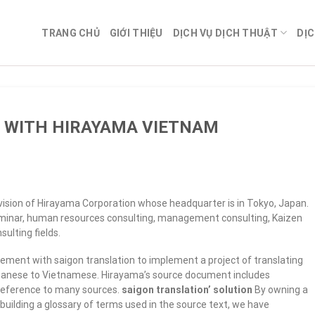
TRANG CHỦ
GIỚI THIỆU
DỊCH VỤ DỊCH THUẬT
DỊC
 WITH HIRAYAMA VIETNAM
ivision of Hirayama Corporation whose headquarter is in Tokyo, Japan.
eminar, human resources consulting, management consulting, Kaizen
ulting fields.
ment with saigon translation to implement a project of translating
anese to Vietnamese. Hirayama’s source document includes
reference to many sources.
saigon translation’ solution
By owning a
uilding a glossary of terms used in the source text, we have