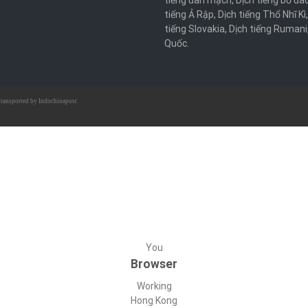
tiếng đan mạch
,
Dịch tiếng bồ đà
tiếng Ả Rập
,
Dịch tiếng Thổ Nhĩ Kì
tiếng Slovakia
,
Dịch tiếng Rumani
Quốc
.
ransported by
Indochinapost
You
Browser
Working
Hong Kong