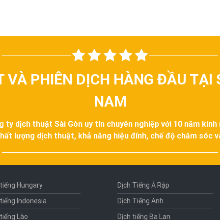
T VÀ PHIÊN DỊCH HÀNG ĐẦU TẠI 
NAM
g ty dịch thuật Sài Gòn uy tín chuyên nghiệp với 10 năm kinh
hất lượng dịch thuật, khả năng hiệu đính, chế độ chăm sóc 
 tiếng Hungary
Dịch Tiếng Ả Rập
 tiếng Indonesia
Dịch Tiếng Anh
 tiếng Lào
Dịch tiếng Ba Lan