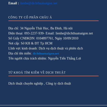
Email :
lienhe@dichthuatsaigon.net
CÔNG TY CỔ PHẦN CHÂU Á
Địa chỉ: 34 Nguyễn Thái Học, Ba Đình, Hà nội
Điện thoại: 093-2237-939- Email: lienhe@dichthuatsaigon.net
Số Giấy CNĐKDN: 0104897761, Ngày 10/09/2010
Nơi cấp: Sở KH & ĐT Tp HCM
Lĩnh vực kinh doanh: Dịch vụ dịch thuật và phiên dịch
Địa chỉ tên miền:
dichthuatsaigon.net
Tên người chịu trách nhiệm: Nguyễn Tiến Thắng Lợi
TỪ KHOÁ TÌM KIẾM VỀ DỊCH THUẬT
Dịch thuật chuyên nghiệp
,
Công ty dịch thuật