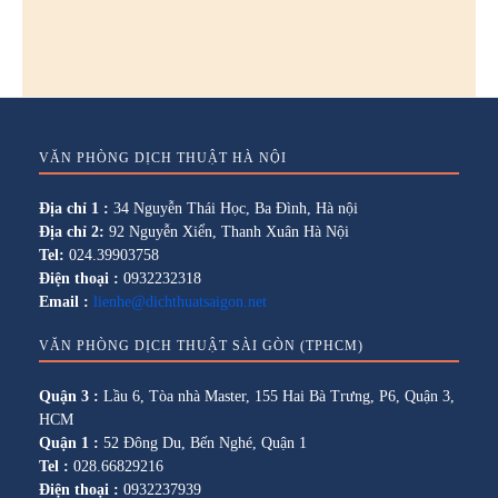
VĂN PHÒNG DỊCH THUẬT HÀ NỘI
Địa chỉ 1 :
34 Nguyễn Thái Học, Ba Đình, Hà nội
Địa chỉ 2:
92 Nguyễn Xiển, Thanh Xuân Hà Nội
Tel:
024.39903758
Điện thoại :
0932232318
Email :
lienhe@dichthuatsaigon.net
VĂN PHÒNG DỊCH THUẬT SÀI GÒN (TPHCM)
Quận 3 :
Lầu 6, Tòa nhà Master, 155 Hai Bà Trưng, P6, Quận 3,
HCM
Quận 1 :
52 Đông Du, Bến Nghé, Quận 1
Tel :
028.66829216
Điện thoại :
0932237939