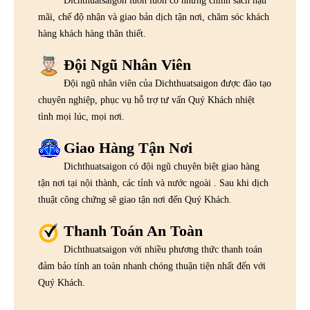
Dichthuatsaigon luôn luôn có những chính sách hậu
mãi, chế độ nhận và giao bản dịch tận nơi, chăm sóc khách
hàng khách hàng thân thiết.
Đội Ngũ Nhân Viên
Đội ngũ nhân viên của Dichthuatsaigon được đào tạo
chuyên nghiệp, phục vụ hỗ trợ tư vấn Quý Khách nhiệt
tình mọi lúc, mọi nơi.
Giao Hàng Tận Nơi
Dichthuatsaigon có đội ngũ chuyên biệt giao hàng
tận nơi tại nội thành, các tỉnh và nước ngoài . Sau khi dịch
thuật công chứng sẽ giao tận nơi đến Quý Khách.
Thanh Toán An Toàn
Dichthuatsaigon với nhiều phương thức thanh toán
đảm bảo tính an toàn nhanh chóng thuận tiện nhất đến với
Quý Khách.