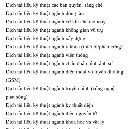
Dịch tài liệu kỹ thuật các bản quyền, sáng chế
Dịch tài liệu kỹ thuật ngành đóng tàu
Dịch tài liệu kỹ thuật ngành cơ khí chế tạo máy
Dịch tài liệu kỹ thuật ngành không gian vũ trụ
Dịch tài liệu kỹ thuật ngành xây dựng
Dịch tài liệu kỹ thuật ngành y khoa (thiết bị/phần cứng)
Dịch tài liệu kỹ thuật ngành viễn thông
Dịch tài liệu kỹ thuật ngành chẩn đoán hình ảnh số
Dịch tài liệu kỹ thuật ngành điện thoại vô tuyến di động
(GSM)
Dịch tài liệu kỹ thuật ngành truyền hình (công nghệ
phát sóng)
Dịch tài liệu kỹ thuật ngành kỹ thuật điện
Dịch tài liệu kỹ thuật ngành điện nguyên tử
Dịch tài liệu kỹ thuật ngành khoa học và vật lý