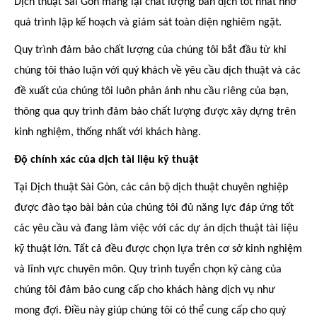
Dịch thuật Sài Gòn mang lại chất lượng bản dịch tốt nhất nhờ
quá trình lập kế hoạch và giám sát toàn diện nghiêm ngặt.
Quy trình đảm bảo chất lượng của chúng tôi bắt đầu từ khi
chúng tôi thảo luận với quý khách về yêu cầu dịch thuật và các
đề xuất của chúng tôi luôn phản ánh nhu cầu riêng của bạn,
thông qua quy trình đảm bảo chất lượng được xây dựng trên
kinh nghiệm, thống nhất với khách hàng.
Độ chính xác của dịch tài liệu kỹ thuật
Tại Dịch thuật Sài Gòn, các cán bộ dịch thuật chuyên nghiệp
được đào tạo bài bản của chúng tôi đủ năng lực đáp ứng tốt
các yêu cầu và đang làm việc với các dự án dịch thuật tài liệu
kỹ thuật lớn. Tất cả đều được chọn lựa trên cơ sở kinh nghiệm
và lĩnh vực chuyên môn. Quy trình tuyển chọn kỹ càng của
chúng tôi đảm bảo cung cấp cho khách hàng dịch vụ như
mong đợi. Điều này giúp chúng tôi có thể cung cấp cho quý