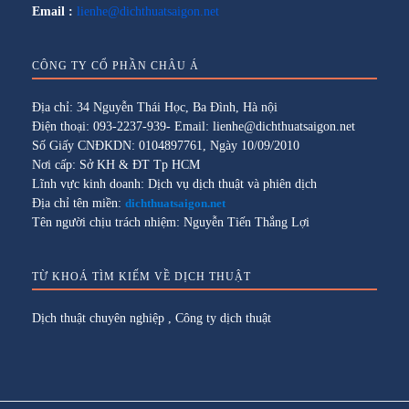
Email :
lienhe@dichthuatsaigon.net
CÔNG TY CỔ PHẦN CHÂU Á
Địa chỉ: 34 Nguyễn Thái Học, Ba Đình, Hà nội
Điện thoại: 093-2237-939- Email: lienhe@dichthuatsaigon.net
Số Giấy CNĐKDN: 0104897761, Ngày 10/09/2010
Nơi cấp: Sở KH & ĐT Tp HCM
Lĩnh vực kinh doanh: Dịch vụ dịch thuật và phiên dịch
Địa chỉ tên miền:
dichthuatsaigon.net
Tên người chịu trách nhiệm: Nguyễn Tiến Thắng Lợi
TỪ KHOÁ TÌM KIẾM VỀ DỊCH THUẬT
Dịch thuật chuyên nghiệp
,
Công ty dịch thuật