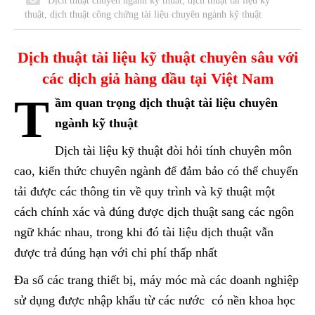
Dịch thuật chuyên ngành kỹ thuât, dịch thuật tài liệu kỹ
thuật, dịch thuật công chứng tài liệu chuyên ngành kỹ thuật
Dịch thuật tài liệu kỹ thuật chuyên sâu với
các dịch giả hàng đầu tại Việt Nam
T
ầm quan trọng dịch thuật tài liệu chuyên
ngành kỹ thuật
Dịch tài liệu kỹ thuật đòi hỏi tính chuyên môn
cao, kiến thức chuyên ngành để đảm bảo có thể chuyển
tải được các thông tin về quy trình và kỹ thuật một
cách chính xác và đúng được dịch thuật sang các ngôn
ngữ khác nhau, trong khi đó tài liệu dịch thuật vẫn
được trả đúng hạn với chi phí thấp nhất
Đa số các trang thiết bị, máy móc mà các doanh nghiệp
sử dụng được nhập khẩu từ các nước có nền khoa học