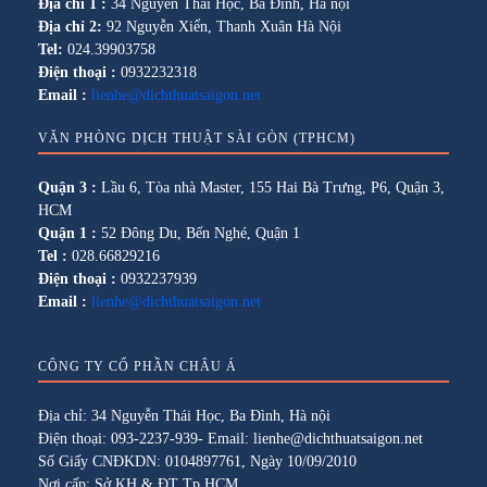
Địa chỉ 1 :
34 Nguyễn Thái Học, Ba Đình, Hà nội
Địa chỉ 2:
92 Nguyễn Xiển, Thanh Xuân Hà Nội
Tel:
024.39903758
Điện thoại :
0932232318
Email :
lienhe@dichthuatsaigon.net
VĂN PHÒNG DỊCH THUẬT SÀI GÒN (TPHCM)
Quận 3 :
Lầu 6, Tòa nhà Master, 155 Hai Bà Trưng, P6, Quận 3,
HCM
Quận 1 :
52 Đông Du, Bến Nghé, Quận 1
Tel :
028.66829216
Điện thoại :
0932237939
Email :
lienhe@dichthuatsaigon.net
CÔNG TY CỔ PHẦN CHÂU Á
Địa chỉ: 34 Nguyễn Thái Học, Ba Đình, Hà nội
Điện thoại: 093-2237-939- Email: lienhe@dichthuatsaigon.net
Số Giấy CNĐKDN: 0104897761, Ngày 10/09/2010
Nơi cấp: Sở KH & ĐT Tp HCM