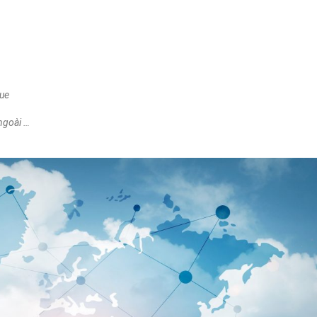
gue
 ngoài …