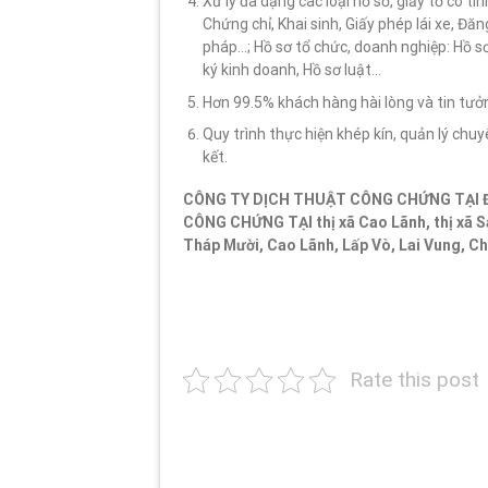
Xử lý đa dạng các loại hồ sơ, giấy tờ có t
Chứng chỉ, Khai sinh, Giấy phép lái xe, Đăn
pháp…; Hồ sơ tổ chức, doanh nghiệp: Hồ s
ký kinh doanh, Hồ sơ luật…
Hơn 99.5% khách hàng hài lòng và tin tư
Quy trình thực hiện khép kín, quản lý c
kết.
CÔNG TY DỊCH THUẬT CÔNG CHỨNG TẠI 
CÔNG CHỨNG TẠI
thị xã Cao Lãnh, thị xã
Tháp Mười, Cao Lãnh, Lấp Vò, Lai Vung, C
Rate this post