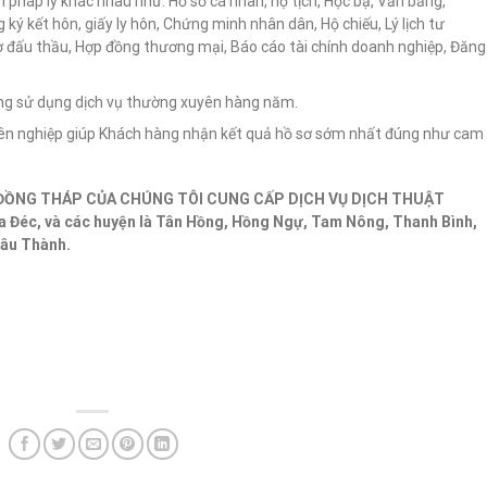
ính pháp lý khác nhau như: Hồ sơ cá nhân, hộ tịch, Học bạ, Văn bằng,
g ký kết hôn, giấy ly hôn, Chứng minh nhân dân, Hộ chiếu, Lý lịch tư
ơ đấu thầu, Hợp đồng thương mại, Báo cáo tài chính doanh nghiệp, Đăng
ởng sử dụng dịch vụ thường xuyên hàng năm.
huyên nghiệp giúp Khách hàng nhận kết quả hồ sơ sớm nhất đúng như cam
ĐỒNG THÁP CỦA CHÚNG TÔI CUNG CẤP DỊCH VỤ DỊCH THUẬT
 Sa Đéc, và các huyện là Tân Hồng, Hồng Ngự, Tam Nông, Thanh Bình,
hâu Thành.