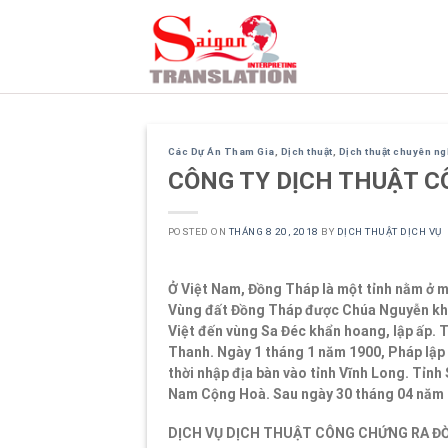
Skip
to
content
Các Dự Án Tham Gia
,
Dịch thuật
,
Dịch thuật chuyên n
CÔNG TY DỊCH THUẬT C
POSTED ON
THÁNG 8 20, 2018
BY
DỊCH THUẬT DỊCH VỤ
Ở Việt Nam, Đồng Tháp là một tỉnh nằm ở 
Vùng đất Đồng Tháp được Chúa Nguyễn khai 
Việt đến vùng Sa Đéc khẩn hoang, lập ấp. T
Thanh. Ngày 1 tháng 1 năm 1900, Pháp lập 
thời nhập địa bàn vào tỉnh Vĩnh Long. Tỉnh
Nam Cộng Hoà. Sau ngày 30 tháng 04 năm 1
DỊCH VỤ DỊCH THUẬT CÔNG CHỨNG RA ĐỜ