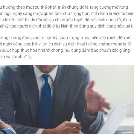
đều hướng theo một xu thế phát triển chung đó là tăng cường mở rộng
gôn ngữ ngày càng được quan tâm chú trọng hơn, điển hình là việc tự biê
 là bất khả thi do đòi hỏi sự chính xác tuyệt đối về cách dùng từ, định
ữ ký của người dịch phải đủ điều kiện theo đúng quy định của pháp luật.
ật công chứng đóng vai trò cực kỳ quan trọng trong nền văn minh đổi mới
i ngày càng cao, bởi vì lợi ích dịch vụ dịch thuật công chứng mang lại là
ấy tờ được hợp thức hóa nhanh chóng, nội dung đảm bảo chuẩn xác giống
 và chi phí đi lại.