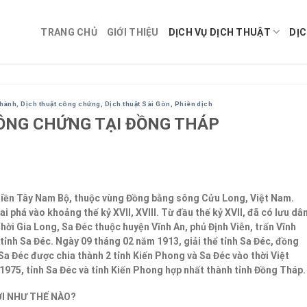
TRANG CHỦ
GIỚI THIỆU
DỊCH VỤ DỊCH THUẬT
DỊC
ghành
,
Dịch thuật công chứng
,
Dịch thuật Sài Gòn
,
Phiên dịch
ÔNG CHỨNG TẠI ĐỒNG THÁP
miền Tây Nam Bộ, thuộc vùng Đồng bằng sông Cửu Long, Việt Nam.
phá vào khoảng thế kỷ XVII, XVIII. Từ đầu thế kỷ XVII, đã có lưu dâ
hời Gia Long, Sa Đéc thuộc huyện Vĩnh An, phủ Định Viễn, trấn Vĩnh
tỉnh Sa Đéc. Ngày 09 tháng 02 năm 1913, giải thể tỉnh Sa Đéc, đồng
 Sa Đéc được chia thành 2 tỉnh Kiến Phong và Sa Đéc vào thời Việt
975, tỉnh Sa Đéc và tỉnh Kiến Phong hợp nhất thành tỉnh Đồng Tháp.
I NHƯ THẾ NÀO?