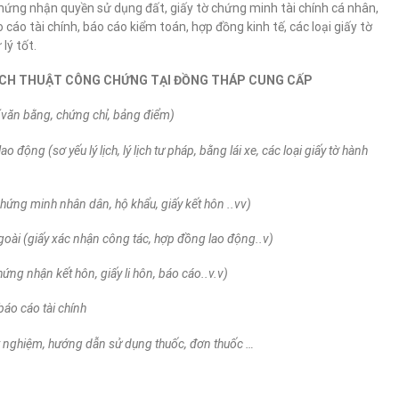
 chứng nhận quyền sử dụng đất, giấy tờ chứng minh tài chính cá nhân,
cáo tài chính, báo cáo kiểm toán, hợp đồng kinh tế, các loại giấy tờ
lý tốt.
ỊCH THUẬT CÔNG CHỨNG TẠI ĐỒNG THÁP CUNG CẤP
 (văn bằng, chứng chỉ, bảng điểm)
 động (sơ yếu lý lịch, lý lịch tư pháp, bằng lái xe, các loại giấy tờ hành
hứng minh nhân dân, hộ khẩu, giấy kết hôn ..vv)
goài (giấy xác nhận công tác, hợp đồng lao động..v)
ứng nhận kết hôn, giấy li hôn, báo cáo..v.v)
báo cáo tài chính
xét nghiệm, hướng dẫn sử dụng thuốc, đơn thuốc …