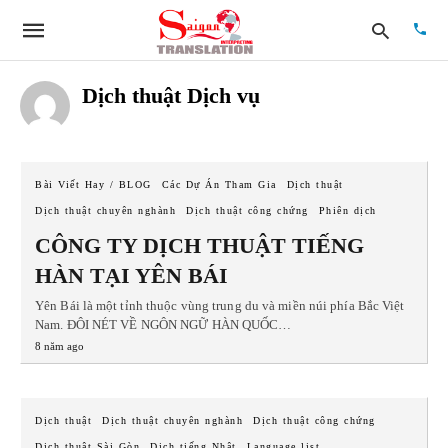
Dịch thuật Dịch vụ
Type
your
Bài Viết Hay / BLOG
Các Dự Án Tham Gia
Dịch thuật
searc
quer
Dịch thuật chuyên nghành
Dịch thuật công chứng
Phiên dịch
and
hit
CÔNG TY DỊCH THUẬT TIẾNG
enter:
HÀN TẠI YÊN BÁI
Yên Bái là một tỉnh thuộc vùng trung du và miền núi phía Bắc Việt
Nam. ĐÔI NÉT VỀ NGÔN NGỮ HÀN QUỐC…
8 năm ago
Dịch thuật
Dịch thuật chuyên nghành
Dịch thuật công chứng
Dịch thuật Sài Gòn
Dịch tiếng Nhật
Language list