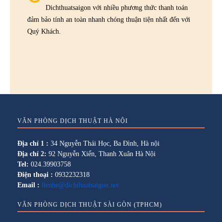
Dichthuatsaigon với nhiều phương thức thanh toán
đảm bảo tính an toàn nhanh chóng thuận tiện nhất đến với
Quý Khách.
VĂN PHÒNG DỊCH THUẬT HÀ NỘI
Địa chỉ 1 :
34 Nguyễn Thái Học, Ba Đình, Hà nội
Địa chỉ 2:
92 Nguyễn Xiển, Thanh Xuân Hà Nội
Tel:
024.39903758
Điện thoại :
0932232318
Email :
lienhe@dichthuatsaigon.net
VĂN PHÒNG DỊCH THUẬT SÀI GÒN (TPHCM)