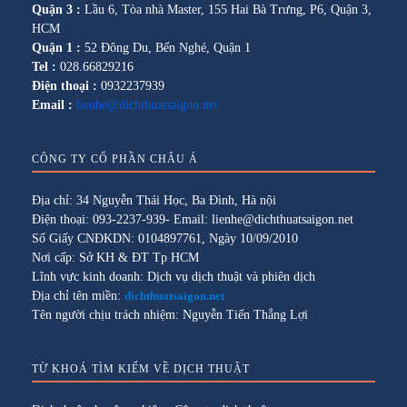
Quận 3 :
Lầu 6, Tòa nhà Master, 155 Hai Bà Trưng, P6, Quận 3,
HCM
Quận 1 :
52 Đông Du, Bến Nghé, Quận 1
Tel :
028.66829216
Điện thoại :
0932237939
Email :
lienhe@dichthuatsaigon.net
CÔNG TY CỔ PHẦN CHÂU Á
Địa chỉ: 34 Nguyễn Thái Học, Ba Đình, Hà nội
Điện thoại: 093-2237-939- Email: lienhe@dichthuatsaigon.net
Số Giấy CNĐKDN: 0104897761, Ngày 10/09/2010
Nơi cấp: Sở KH & ĐT Tp HCM
Lĩnh vực kinh doanh: Dịch vụ dịch thuật và phiên dịch
Địa chỉ tên miền:
dichthuatsaigon.net
Tên người chịu trách nhiệm: Nguyễn Tiến Thắng Lợi
TỪ KHOÁ TÌM KIẾM VỀ DỊCH THUẬT