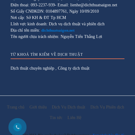
Điện thoại: 093-2237-939- Email: lienhe@dichthuatsaigon.net
Số Giấy CNĐKDN: 0104897761, Ngày 10/09/2010
Nơi cấp: Sở KH & ĐT Tp HCM
Lĩnh vực kinh doanh: Dịch vụ dịch thuật và phiên dịch
Địa chỉ tên miền:
dichthuatsaigon.net
Tên người chịu trách nhiệm: Nguyễn Tiến Thắng Lợi
TỪ KHOÁ TÌM KIẾM VỀ DỊCH THUẬT
Dịch thuật chuyên nghiệp
,
Công ty dịch thuật
Trang chủ
Giới thiệu
Dịch Vụ Dịch thuật
Dịch Vụ Phiên dịch
Tin tức
Liên Hệ
@Copyright 2012. Bản quyền thuộc về Dichthuatsaigon
Xem phiên bản đầy đủ