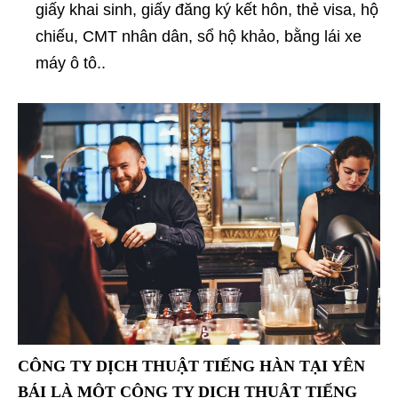
giấy khai sinh, giấy đăng ký kết hôn, thẻ visa, hộ
chiếu, CMT nhân dân, sổ hộ khảo, bằng lái xe
máy ô tô..
CÔNG TY DỊCH THUẬT TIẾNG HÀN TẠI YÊN
BÁI LÀ MỘT CÔNG TY DỊCH THUẬT TIẾNG