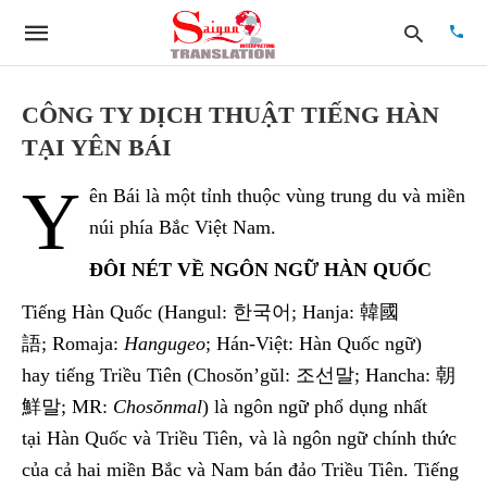
CÔNG TY DỊCH THUẬT TIẾNG HÀN
TẠI YÊN BÁI
Type
Y
your
ên Bái là một tỉnh thuộc vùng trung du và miền
searc
quer
núi phía Bắc Việt Nam.
and
hit
ĐÔI NÉT VỀ NGÔN NGỮ HÀN QUỐC
enter:
Tiếng Hàn Quốc (Hangul: 한국어; Hanja: 韓國
語; Romaja:
Hangugeo
; Hán-Việt: Hàn Quốc ngữ)
hay tiếng Triều Tiên (Chosŏn’gŭl: 조선말; Hancha: 朝
鮮말; MR:
Chosŏnmal
) là ngôn ngữ phổ dụng nhất
tại Hàn Quốc và Triều Tiên, và là ngôn ngữ chính thức
của cả hai miền Bắc và Nam bán đảo Triều Tiên. Tiếng