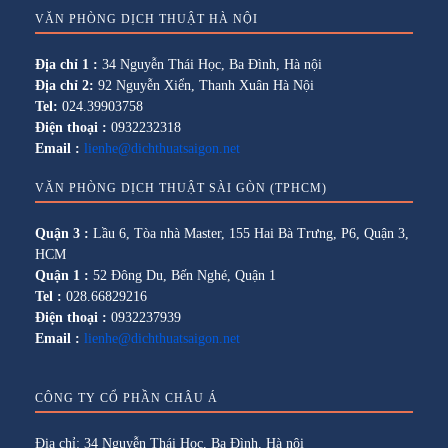
VĂN PHÒNG DỊCH THUẬT HÀ NỘI
Địa chỉ 1 :
34 Nguyễn Thái Học, Ba Đình, Hà nội
Địa chỉ 2:
92 Nguyễn Xiển, Thanh Xuân Hà Nội
Tel:
024.39903758
Điện thoại :
0932232318
Email :
lienhe@dichthuatsaigon.net
VĂN PHÒNG DỊCH THUẬT SÀI GÒN (TPHCM)
Quận 3 :
Lầu 6, Tòa nhà Master, 155 Hai Bà Trưng, P6, Quận 3,
HCM
Quận 1 :
52 Đông Du, Bến Nghé, Quận 1
Tel :
028.66829216
Điện thoại :
0932237939
Email :
lienhe@dichthuatsaigon.net
CÔNG TY CỔ PHẦN CHÂU Á
Địa chỉ: 34 Nguyễn Thái Học, Ba Đình, Hà nội