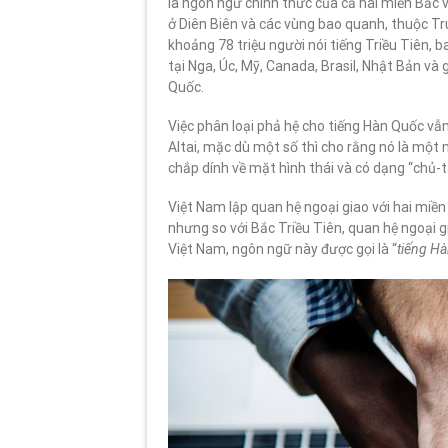
là ngôn ngữ chính thức của cả hai miền Bắc
ở Diên Biên và các vùng bao quanh, thuộc Tru
khoảng 78 triệu người nói tiếng Triều Tiên,
tại Nga, Úc, Mỹ, Canada, Brasil, Nhật Bản và 
Quốc.
Việc phân loại phả hệ cho tiếng Hàn Quốc vẫ
Altai, mặc dù một số thì cho rằng nó là một n
chắp dính về mặt hình thái và có dạng “chủ-
Việt Nam lập quan hệ ngoại giao với hai miền
nhưng so với Bắc Triều Tiên, quan hệ ngoại g
Việt Nam, ngôn ngữ này được gọi là “
tiếng H