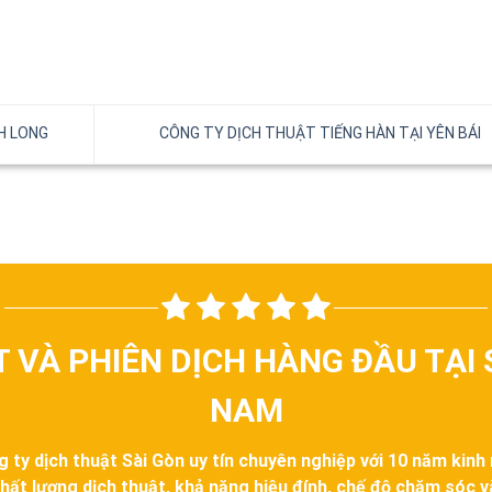
H LONG
CÔNG TY DỊCH THUẬT TIẾNG HÀN TẠI YÊN BÁI
T VÀ PHIÊN DỊCH HÀNG ĐẦU TẠI 
NAM
g ty dịch thuật Sài Gòn uy tín chuyên nghiệp với 10 năm kinh
hất lượng dịch thuật, khả năng hiệu đính, chế độ chăm sóc 