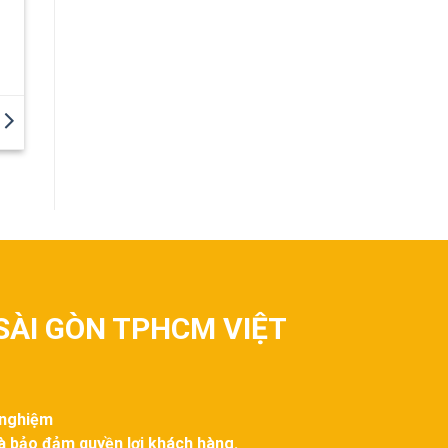
SÀI GÒN TPHCM VIỆT
 nghiệm
và bảo đảm quyền lợi khách hàng.