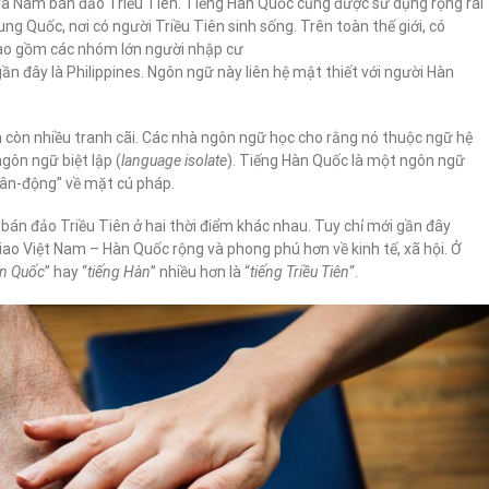
 và Nam bán đảo Triều Tiên. Tiếng Hàn Quốc cũng được sử dụng rộng rãi
ng Quốc, nơi có người Triều Tiên sinh sống. Trên toàn thế giới, có
 bao gồm các nhóm lớn người nhập cư
gần đây là Philippines. Ngôn ngữ này liên hệ mật thiết với người Hàn
n còn nhiều tranh cãi. Các nhà ngôn ngữ học cho rằng nó thuộc ngữ hệ
gôn ngữ biệt lập (
language isolate
). Tiếng Hàn Quốc là một ngôn ngữ
tân-động” về mặt cú pháp.
 bán đảo Triều Tiên ở hai thời điểm khác nhau. Tuy chỉ mới gần đây
iao Việt Nam – Hàn Quốc rộng và phong phú hơn về kinh tế, xã hội. Ở
àn Quốc
” hay “
tiếng Hàn
” nhiều hơn là “
tiếng Triều Tiên
“.