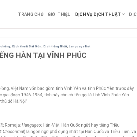
TRANG CHỦ
GIỚI THIỆU
DỊCH VỤ DỊCH THUẬT
DỊC
g chứng
,
Dịch thuật Sài Gòn
,
Dịch tiếng Nhật
,
Language list
IẾNG HÀN TẠI VĨNH PHÚC
Hồng, Việt Nam vốn bao gồm tỉnh Vĩnh Yên và tỉnh Phúc Yên trước đây.
giai đoạn 1946-1954, tỉnh này còn có tên gọi là tỉnh Vĩnh Phúc Yên.
hủ đô Hà Nội.’
語; Romaja:
Hangugeo
; Hán-Việt: Hàn Quốc ngữ) hay tiếng Triều
R:
Chosŏnmal
) là ngôn ngữ phổ dụng nhất tại Hàn Quốc và Triều Tiên, và