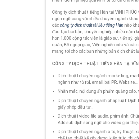
nhằm đem lại hiệu quả kinh tế tối đa cho kh
Công ty dịch thuật tiếng Hàn tại VĨNH PHÚC t
ngôn ngữ cùng với nhiều chuyên ngành khác n
các
công ty dịch thuật tài liệu tiếng Hàn
nào khá
đào tạo bài bản, chuyên nghiệp, nhiều năm ki
hơn 1.000 cộng tác viên là giáo sư, tiến sỹ, g
quán, Bộ ngoại giao, Viện nghiên cứu và các
mang tới cho các bạn những bản dịch chất l
CÔNG TY DỊCH THUẬT TIẾNG HÀN TẠI VĨ
Dịch thuật chuyên ngành marketing, marke
ngành như tờ rơi, email, bài PR, Website…
Nhãn mác, nội dung ấn phẩm quảng cáo, t
Dịch thuật chuyên ngành pháp luật: Dịch t
giấy phép đầu tư…
Dịch thuật video file audio, phim ảnh: Chú
Add sub dịch song ngữ cho video giới th
Dịch thuật chuyên ngành ô tô, kỹ thuật, 
chế tạo, thiết kế xây dựng, kiến trúc, thi 