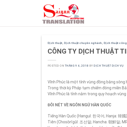
Skip
to
content
Dịch thuật
,
Dịch thuật chuyên nghành
,
Dịch thuật côn
CÔNG TY DỊCH THUẬT T
POSTED ON
THÁNG 9 4, 2018
BY
DỊCH THUẬT DỊCH VỤ
Vĩnh Phúc là một tỉnh vùng đồng bằng sông 
Trong thời kỳ Pháp tạm chiếm đóng miền Bắc 
Vĩnh Phúc là tỉnh nằm trong quy hoạch vùng t
ĐÔI NÉT VỀ NGÔN NGỮ HÀN QUỐC
Tiếng Hàn Quốc (Hangul: 한국어; Hanja: 韓國
Tiên (Chosŏn’gŭl: 조선말; Hancha: 朝鮮말; M