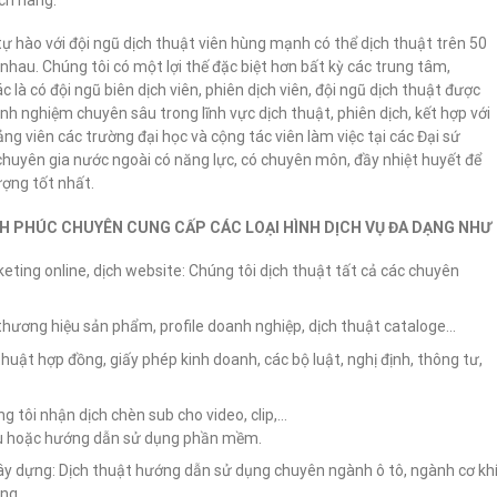
ách hàng.
ự hào với đội ngũ dịch thuật viên hùng mạnh có thể dịch thuật trên 50
hau. Chúng tôi có một lợi thế đặc biệt hơn bất kỳ các trung tâm,
c là có đội ngũ biên dịch viên, phiên dịch viên, đội ngũ dịch thuật được
nh nghiệm chuyên sâu trong lĩnh vực dịch thuật, phiên dịch, kết hợp với
iảng viên các trường đại học và cộng tác viên làm việc tại các Đại sứ
 chuyên gia nước ngoài có năng lực, có chuyên môn, đầy nhiệt huyết để
ượng tốt nhất.
NH PHÚC CHUYÊN CUNG CẤP CÁC LOẠI HÌNH DỊCH VỤ ĐA DẠNG NHƯ
ting online, dịch website: Chúng tôi dịch thuật tất cả các chuyên
hương hiệu sản phẩm, profile doanh nghiệp, dịch thuật cataloge…
huật hợp đồng, giấy phép kinh doanh, các bộ luật, nghị định, thông tư,
ng tôi nhận dịch chèn sub cho video, clip,…
iệu hoặc hướng dẫn sử dụng phần mềm.
xây dựng: Dịch thuật hướng dẫn sử dụng chuyên ngành ô tô, ngành cơ kh
công…