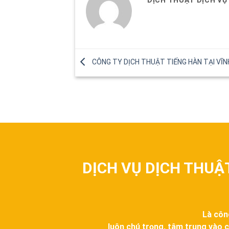
DỊCH THUẬT DỊCH VỤ
CÔNG TY DỊCH THUẬT TIẾNG HÀN TẠI VĨN
DỊCH VỤ DỊCH THUẬ
Là côn
luôn chú trọng, tâm trung vào c