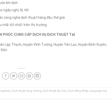
ớc khi dịch
 ngày nghỉ, lễ, tết
ác công nghệ dịch thuật hàng đầu thế giới
u mãi tốt nhất trên thị trường
NH PHÚC CUNG CẤP DỊCH VỤ DỊCH THUẬT TẠI
n Lập Thạch, Huyện Vĩnh Tường, Huyện Yên Lạc, Huyện Bình Xuyên,
 Đảo.
n nghành
,
Dịch thuật công chứng
,
Dịch thuật Sài Gòn
,
Dịch tiếng Nhật
,
Language list
.