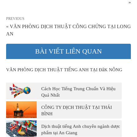
»
PREVIOUS
« VĂN PHÒNG DỊCH THUẬT CÔNG CHỨNG TẠI LONG
AN
BÀI VIẾT LIÊN QUAN
VĂN PHÒNG DỊCH THUẬT TIẾNG ANH TẠI ĐắK NÔNG
Cách Học Tiếng Trung Chuẩn Và Hiệu
Quả Nhất
CÔNG TY DỊCH THUẬT TẠI THÁI
BÌNH
Dịch thuật tiếng Anh chuyên ngành dược
phẩm tại An Giang