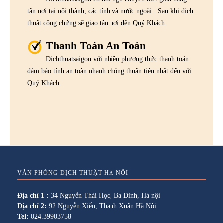
tận nơi tại nội thành, các tỉnh và nước ngoài . Sau khi dịch
thuật công chứng sẽ giao tận nơi đến Quý Khách.
Thanh Toán An Toàn
Dichthuatsaigon với nhiều phương thức thanh toán
đảm bảo tính an toàn nhanh chóng thuận tiện nhất đến với
Quý Khách.
VĂN PHÒNG DỊCH THUẬT HÀ NỘI
Địa chỉ 1 :
34 Nguyễn Thái Học, Ba Đình, Hà nội
Địa chỉ 2:
92 Nguyễn Xiển, Thanh Xuân Hà Nội
Tel:
024.39903758