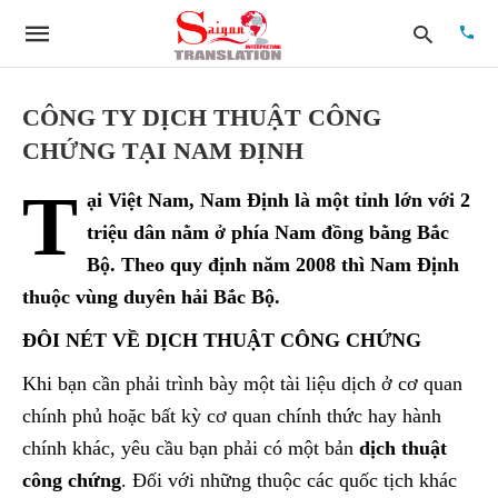
CÔNG TY DỊCH THUẬT CÔNG
CHỨNG TẠI NAM ĐỊNH
Type
T
your
ại Việt Nam,
Nam Định
là một tỉnh lớn với 2
searc
quer
triệu dân nằm ở phía Nam đồng bằng Bắc
and
Bộ. Theo quy định năm 2008 thì Nam Định
hit
enter:
thuộc vùng duyên hải Bắc Bộ.
ĐÔI NÉT VỀ DỊCH THUẬT CÔNG CHỨNG
Khi bạn cần phải trình bày một tài liệu dịch ở cơ quan
chính phủ hoặc bất kỳ cơ quan chính thức hay hành
chính khác, yêu cầu bạn phải có một bản
dịch thuật
công chứng
. Đối với những thuộc các quốc tịch khác