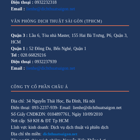
Điện thoại :
0932232318
Email :
lienhe@dichthuatsaigon.net
VĂN PHÒNG DỊCH THUẬT SÀI GÒN (TPHCM)
Quận 3 :
Lầu 6, Tòa nhà Master, 155 Hai Bà Trưng, P6, Quận 3,
HCM
Quận 1 :
52 Đông Du, Bến Nghé, Quận 1
Tel :
028.66829216
Điện thoại :
0932237939
Email :
lienhe@dichthuatsaigon.net
CÔNG TY CỔ PHẦN CHÂU Á
Địa chỉ: 34 Nguyễn Thái Học, Ba Đình, Hà nội
Điện thoại: 093-2237-939- Email: lienhe@dichthuatsaigon.net
Số Giấy CNĐKDN: 0104897761, Ngày 10/09/2010
Nơi cấp: Sở KH & ĐT Tp HCM
Lĩnh vực kinh doanh: Dịch vụ dịch thuật và phiên dịch
Địa chỉ tên miền:
dichthuatsaigon.net