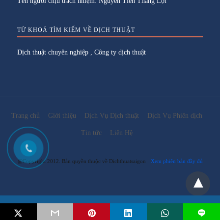
Tên người chịu trách nhiệm: Nguyễn Tiến Thắng Lợi
TỪ KHOÁ TÌM KIẾM VỀ DỊCH THUẬT
Dịch thuật chuyên nghiệp
,
Công ty dịch thuật
Trang chủ
Giới thiệu
Dịch Vụ Dịch thuật
Dịch Vụ Phiên dịch
Tin tức
Liên Hệ
@Copyright 2012. Bản quyền thuộc về Dichthuatsaigon
Xem phiên bản đầy đủ
Email:
lienhe@dichthuatsaigon.net
L