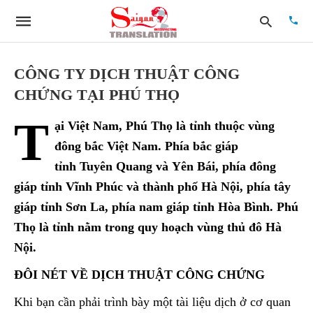
CÔNG TY DỊCH THUẬT CÔNG
CHỨNG TẠI PHÚ THỌ
Type
T
your
ại Việt Nam, Phú Thọ là tỉnh thuộc vùng
searc
quer
đông bắc Việt Nam. Phía bắc giáp
and
tỉnh Tuyên Quang và Yên Bái, phía đông
hit
enter:
giáp tỉnh Vĩnh Phúc và thành phố Hà Nội, phía tây
giáp tỉnh Sơn La, phía nam giáp tỉnh Hòa Bình. Phú
Thọ là tỉnh nằm trong quy hoạch vùng thủ đô Hà
Nội.
ĐÔI NÉT VỀ DỊCH THUẬT CÔNG CHỨNG
Khi bạn cần phải trình bày một tài liệu dịch ở cơ quan