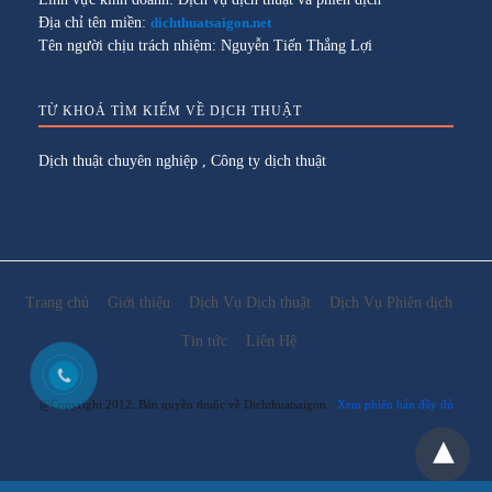
Địa chỉ tên miền:
dichthuatsaigon.net
Tên người chịu trách nhiệm: Nguyễn Tiến Thắng Lợi
TỪ KHOÁ TÌM KIẾM VỀ DỊCH THUẬT
Dịch thuật chuyên nghiệp
,
Công ty dịch thuật
Trang chủ
Giới thiệu
Dịch Vụ Dịch thuật
Dịch Vụ Phiên dịch
Tin tức
Liên Hệ
@Copyright 2012. Bản quyền thuộc về Dichthuatsaigon
Xem phiên bản đầy đủ