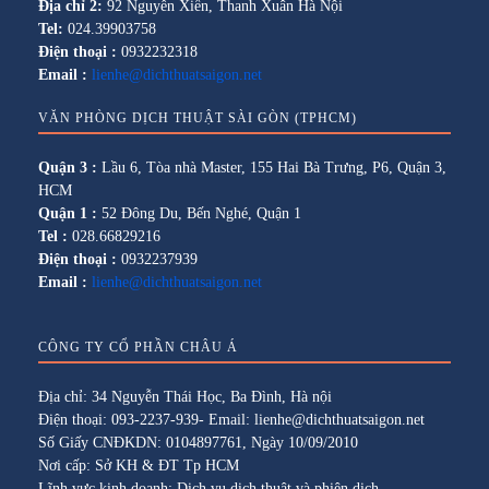
Địa chỉ 2:
92 Nguyễn Xiển, Thanh Xuân Hà Nội
Tel:
024.39903758
Điện thoại :
0932232318
Email :
lienhe@dichthuatsaigon.net
VĂN PHÒNG DỊCH THUẬT SÀI GÒN (TPHCM)
Quận 3 :
Lầu 6, Tòa nhà Master, 155 Hai Bà Trưng, P6, Quận 3,
HCM
Quận 1 :
52 Đông Du, Bến Nghé, Quận 1
Tel :
028.66829216
Điện thoại :
0932237939
Email :
lienhe@dichthuatsaigon.net
CÔNG TY CỔ PHẦN CHÂU Á
Địa chỉ: 34 Nguyễn Thái Học, Ba Đình, Hà nội
Điện thoại: 093-2237-939- Email: lienhe@dichthuatsaigon.net
Số Giấy CNĐKDN: 0104897761, Ngày 10/09/2010
Nơi cấp: Sở KH & ĐT Tp HCM
Lĩnh vực kinh doanh: Dịch vụ dịch thuật và phiên dịch