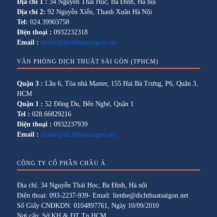
Địa chỉ 1 :
34 Nguyễn Thái Học, Ba Đình, Hà nội
Địa chỉ 2:
92 Nguyễn Xiển, Thanh Xuân Hà Nội
Tel:
024.39903758
Điện thoại :
0932232318
Email :
lienhe@dichthuatsaigon.net
VĂN PHÒNG DỊCH THUẬT SÀI GÒN (TPHCM)
Quận 3 :
Lầu 6, Tòa nhà Master, 155 Hai Bà Trưng, P6, Quận 3,
HCM
Quận 1 :
52 Đông Du, Bến Nghé, Quận 1
Tel :
028.66829216
Điện thoại :
0932237939
Email :
lienhe@dichthuatsaigon.net
CÔNG TY CỔ PHẦN CHÂU Á
Địa chỉ: 34 Nguyễn Thái Học, Ba Đình, Hà nội
Điện thoại: 093-2237-939- Email: lienhe@dichthuatsaigon.net
Số Giấy CNĐKDN: 0104897761, Ngày 10/09/2010
Nơi cấp: Sở KH & ĐT Tp HCM