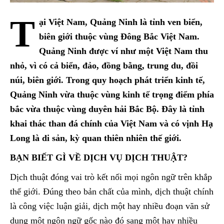
T
ại Việt Nam, Quảng Ninh là tỉnh ven biển,
biên giới thuộc vùng Đông Bắc Việt Nam.
Quảng Ninh được ví như một Việt Nam thu
nhỏ, vì có cả biển, đảo, đồng bằng, trung du, đồi
núi, biên giới. Trong quy hoạch phát triển kinh tế,
Quảng Ninh vừa thuộc vùng kinh tế trọng điểm phía
bắc vừa thuộc vùng duyên hải Bắc Bộ. Đây là tỉnh
khai thác than đá chính của Việt Nam và có vịnh Hạ
Long là di sản, kỳ quan thiên nhiên thế giới.
BẠN BIẾT GÌ VỀ DỊCH VỤ DỊCH THUẬT?
Dịch thuật đóng vai trò kết nối mọi ngôn ngữ trên khắp
thế giới. Đúng theo bản chất của mình, dịch thuật chính
là công việc luận giải, dịch một hay nhiều đoạn văn sử
dụng một ngôn ngữ gốc nào đó sang một hay nhiều