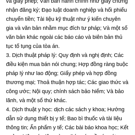
và giấy phép; Văn bản hành chính như giấy chứng
nhận đăng ký; Đạo luật doanh nghiệp và hối phiếu
chuyển tiền; Tài liệu kỹ thuật như ý kiến ​​chuyên
gia và văn bản nhằm mục đích tư pháp; Và một số
văn bản khác ngoài các báo cáo và biên bản thủ
tục tố tụng của tòa án.
Dịch thuật pháp lý: Quy định và nghị định; Các
điều kiện mua bán nói chung; Hợp đồng ràng buộc
pháp lý như lao động; Giấy phép và hợp đồng
thương mại; Thoả thuận hợp tác; Các giao thức và
công ước; Nội quy; chính sách bảo hiểm; Và bảo
lãnh, và một số thứ khác.
Dịch thuật y học: dịch các sách y khoa; Hướng
dẫn sử dụng thiết bị y tế; Bao bì thuốc và tài liệu
thông tin; Ấn phẩm y tế; Các bài báo khoa học; Kết