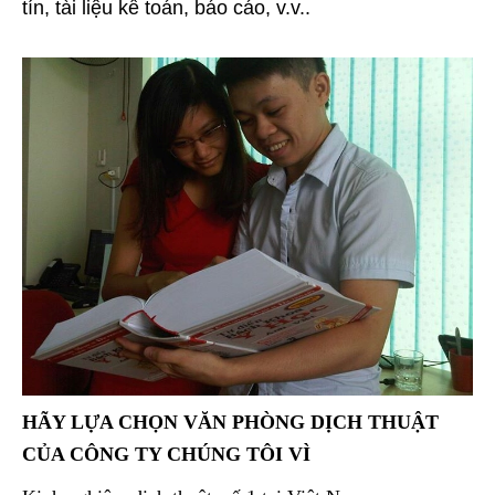
tín, tài liệu kế toán, báo cáo, v.v..
HÃY LỰA CHỌN VĂN PHÒNG DỊCH THUẬT
CỦA CÔNG TY CHÚNG TÔI VÌ