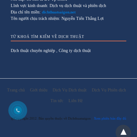
Lĩnh vực kinh doanh: Dịch vụ dịch thuật và phiên dịch
Địa chỉ tên miền:
dichthuatsaigon.net
Tên người chịu trách nhiệm: Nguyễn Tiến Thắng Lợi
TỪ KHOÁ TÌM KIẾM VỀ DỊCH THUẬT
Dịch thuật chuyên nghiệp
,
Công ty dịch thuật
Trang chủ
Giới thiệu
Dịch Vụ Dịch thuật
Dịch Vụ Phiên dịch
Tin tức
Liên Hệ
@Copyright 2012. Bản quyền thuộc về Dichthuatsaigon
Xem phiên bản đầy đủ