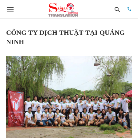
CÔNG TY DỊCH THUẬT TẠI QUẢNG
NINH
Type
your
searc
quer
and
hit
enter: