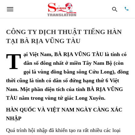
CÔNG TY DỊCH THUẬT TIẾNG HÀN
TẠI BÀ RỊA VŨNG TÀU
Type
T
your
ại Việt Nam, BÀ RỊA VŨNG TÀU là tỉnh có
searc
quer
dân số đông nhất ở miền Tây Nam Bộ (còn
and
gọi là vùng đồng bằng sông Cửu Long), đồng
hit
enter:
thời cũng là tỉnh có dân số đứng hạng thứ 6 Việt
Nam. Một phần diện tích của tỉnh BÀ RỊA VŨNG
TÀU nằm trong vùng tứ giác Long Xuyên.
HÀN QUỐC VÀ VIỆT NAM NGÀY CÀNG XÁC
NHẬP
Quá trình hội nhập đã khiến tạo ra rất nhiều các loại