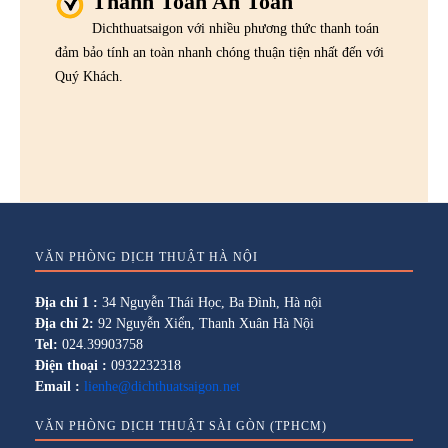
Thanh Toán An Toàn
Dichthuatsaigon với nhiều phương thức thanh toán
đảm bảo tính an toàn nhanh chóng thuận tiện nhất đến với
Quý Khách.
VĂN PHÒNG DỊCH THUẬT HÀ NỘI
Địa chỉ 1 :
34 Nguyễn Thái Học, Ba Đình, Hà nội
Địa chỉ 2:
92 Nguyễn Xiển, Thanh Xuân Hà Nội
Tel:
024.39903758
Điện thoại :
0932232318
Email :
lienhe@dichthuatsaigon.net
VĂN PHÒNG DỊCH THUẬT SÀI GÒN (TPHCM)