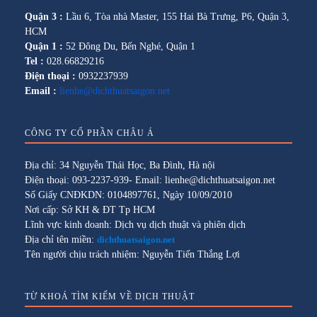
Quận 3 :
Lầu 6, Tòa nhà Master, 155 Hai Bà Trưng, P6, Quận 3,
HCM
Quận 1 :
52 Đông Du, Bến Nghé, Quận 1
Tel :
028.66829216
Điện thoại :
0932237939
Email :
lienhe@dichthuatsaigon.net
CÔNG TY CỔ PHẦN CHÂU Á
Địa chỉ: 34 Nguyễn Thái Học, Ba Đình, Hà nội
Điện thoại: 093-2237-939- Email: lienhe@dichthuatsaigon.net
Số Giấy CNĐKDN: 0104897761, Ngày 10/09/2010
Nơi cấp: Sở KH & ĐT Tp HCM
Lĩnh vực kinh doanh: Dịch vụ dịch thuật và phiên dịch
Địa chỉ tên miền:
dichthuatsaigon.net
Tên người chịu trách nhiệm: Nguyễn Tiến Thắng Lợi
TỪ KHOÁ TÌM KIẾM VỀ DỊCH THUẬT