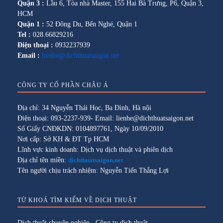
Quận 3 :
Lầu 6, Tòa nhà Master, 155 Hai Bà Trưng, P6, Quận 3,
HCM
Quận 1 :
52 Đông Du, Bến Nghé, Quận 1
Tel :
028.66829216
Điện thoại :
0932237939
Email :
lienhe@dichthuatsaigon.net
CÔNG TY CỔ PHẦN CHÂU Á
Địa chỉ: 34 Nguyễn Thái Học, Ba Đình, Hà nội
Điện thoại: 093-2237-939- Email: lienhe@dichthuatsaigon.net
Số Giấy CNĐKDN: 0104897761, Ngày 10/09/2010
Nơi cấp: Sở KH & ĐT Tp HCM
Lĩnh vực kinh doanh: Dịch vụ dịch thuật và phiên dịch
Địa chỉ tên miền:
dichthuatsaigon.net
Tên người chịu trách nhiệm: Nguyễn Tiến Thắng Lợi
TỪ KHOÁ TÌM KIẾM VỀ DỊCH THUẬT
Dịch thuật chuyên nghiệp
,
Công ty dịch thuật