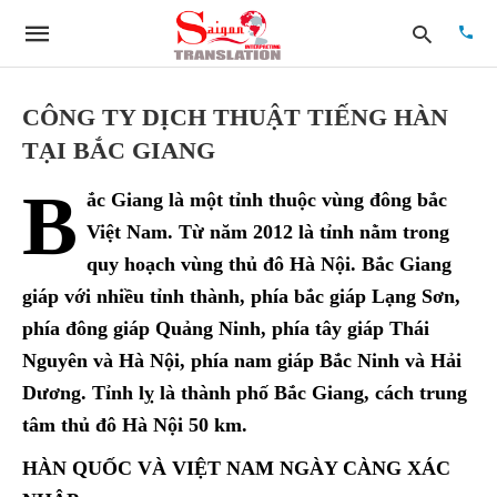
CÔNG TY DỊCH THUẬT TIẾNG HÀN
TẠI BẮC GIANG
Type
B
your
ắc Giang là một tỉnh thuộc vùng đông bắc
searc
quer
Việt Nam. Từ năm 2012 là tỉnh nằm trong
and
quy hoạch vùng thủ đô Hà Nội. Bắc Giang
hit
enter:
giáp với nhiều tỉnh thành, phía bắc giáp Lạng Sơn,
phía đông giáp Quảng Ninh, phía tây giáp Thái
Nguyên và Hà Nội, phía nam giáp Bắc Ninh và Hải
Dương. Tỉnh lỵ là thành phố Bắc Giang, cách trung
tâm thủ đô Hà Nội 50 km.
HÀN QUỐC VÀ VIỆT NAM NGÀY CÀNG XÁC