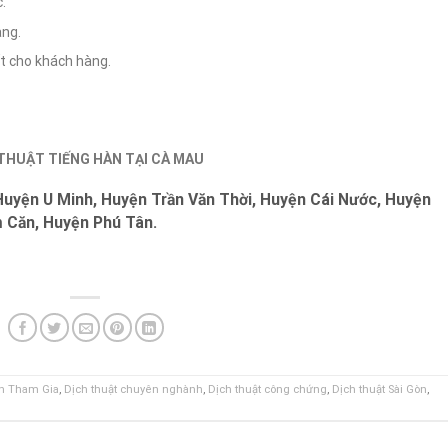
.
àng.
ất cho khách hàng.
 THUẬT TIẾNG HÀN TẠI CÀ MAU
Huyện U Minh, Huyện Trần Văn Thời, Huyện Cái Nước, Huyện
 Căn, Huyện Phú Tân.
n Tham Gia
,
Dịch thuật chuyên nghành
,
Dịch thuật công chứng
,
Dịch thuật Sài Gòn
,