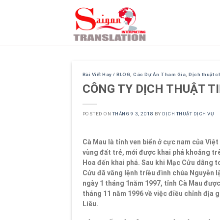
Skip
to
content
Bài Viết Hay / BLOG
,
Các Dự Án Tham Gia
,
Dịch thuật 
CÔNG TY DỊCH THUẬT T
POSTED ON
THÁNG 9 3, 2018
BY
DỊCH THUẬT DỊCH VỤ
Cà Mau là tỉnh ven biển ở cực nam của Vi
vùng đất trẻ, mới được khai phá khoảng t
Hoa đến khai phá. Sau khi Mạc Cửu dâng t
Cửu đã vâng lệnh triều đình chúa Nguyễn lậ
ngày 1 tháng 1năm 1997, tỉnh Cà Mau được t
tháng 11 năm 1996 về việc điều chỉnh địa g
Liêu.