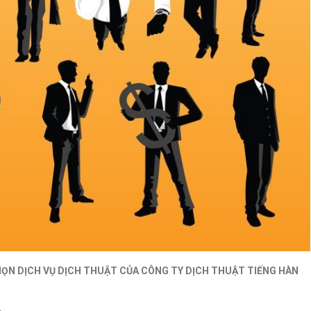
HỌN DỊCH VỤ DỊCH THUẬT CỦA
CÔNG TY DỊCH THUẬT TIẾNG HÀN