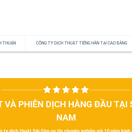
NH THUẬN
CÔNG TY DỊCH THUẬT TIẾNG HÀN TẠI CAO BẰNG
T VÀ PHIÊN DỊCH HÀNG ĐẦU TẠI 
NAM
g ty dịch thuật Sài Gòn uy tín chuyên nghiệp với 10 năm kinh