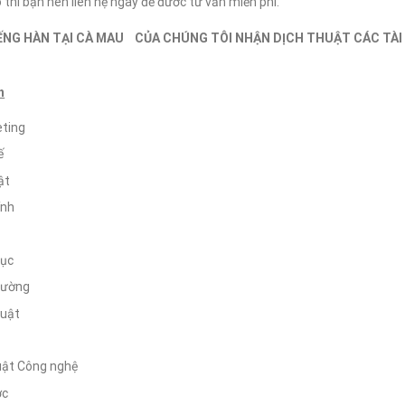
 thì bạn nên liên hệ ngay để đươc tư vấn miễn phí.
ẾNG HÀN TẠI CÀ MAU CỦA CHÚNG TÔI NHẬN DỊCH THUẬT CÁC TÀI
h
eting
ế
ật
ính
dục
rường
luật
uật Công nghệ
ợc