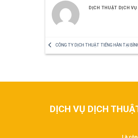
DỊCH THUẬT DỊCH VỤ
CÔNG TY DỊCH THUẬT TIẾNG HÀN TẠI BÌ
DỊCH VỤ DỊCH THUẬ
Là côn