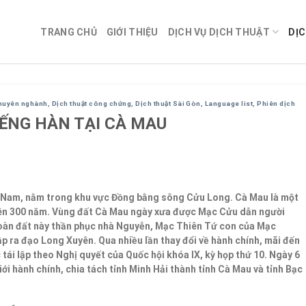
TRANG CHỦ
GIỚI THIỆU
DỊCH VỤ DỊCH THUẬT
DỊC
chuyên nghành
,
Dịch thuật công chứng
,
Dịch thuật Sài Gòn
,
Language list
,
Phiên dịch
IẾNG HÀN TẠI CÀ MAU
ệt Nam, nằm trong khu vực Đồng bằng sông Cửu Long. Cà Mau là một
rên 300 năm. Vùng đất Cà Mau ngày xưa được Mạc Cửu dẫn người
oàn đất này thần phục nhà Nguyễn, Mạc Thiên Tứ con của Mạc
p ra đạo Long Xuyên. Qua nhiều lần thay đổi về hành chính, mãi đến
ái lập theo Nghị quyết của Quốc hội khóa IX, kỳ họp thứ 10. Ngày 6
iới hành chính, chia tách tỉnh Minh Hải thành tỉnh Cà Mau và tỉnh Bạc