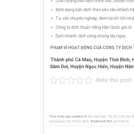
Chất lượng bản dịch chính xác, chuẩn mực
Định dạng bản dịch theo yêu cầu khách h
Tư vấn chuyên nghiệp, đem lợi ích tốt nh
Công ty dịch thuật tiếng Hàn Quốc giá rẻ.
Dịch nhanh, dịch công chứng lấy ngay.
PHẠM VI HOẠT ĐỘNG CỦA CÔNG TY DỊCH
Thành phố Cà Mau, Huyện Thới Bình, 
Đầm Dơi, Huyện Ngọc Hiển, Huyện Năm
Rate this post
This entry was posted in
Bài Viết Hay / BLOG
,
Các Dự Á
Language list
,
Phiên dịch
. Bookmark the
permalink
.