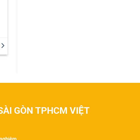
SÀI GÒN TPHCM VIỆT
 nghiệm