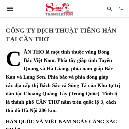
CÔNG TY DỊCH THUẬT TIẾNG HÀN
TẠI CẦN THƠ
Type
C
your
ẦN THƠ là một tỉnh thuộc vùng Đông
searc
quer
Bắc Việt Nam. Phía tây giáp tỉnh Tuyên
and
Quang và Hà Giang, phía nam giáp Bắc
hit
enter:
Kạn và Lạng Sơn. Phía bắc và phía đông giáp
các địa cấp thị Bách Sắc và Sùng Tả của Khu tự trị
dân tộc Choang Quảng Tây (Trung Quốc). Tỉnh lị
là thành phố CẦN THƠ nằm trên quốc lộ 3, cách
thủ đô Hà Nội 286 km.
HÀN QUỐC VÀ VIỆT NAM NGÀY CÀNG XÁC