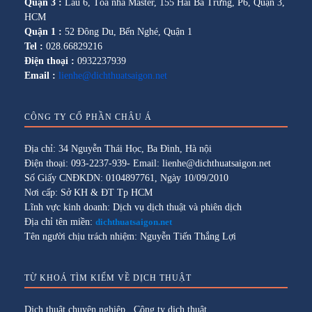
Quận 3 :
Lầu 6, Tòa nhà Master, 155 Hai Bà Trưng, P6, Quận 3,
HCM
Quận 1 :
52 Đông Du, Bến Nghé, Quận 1
Tel :
028.66829216
Điện thoại :
0932237939
Email :
lienhe@dichthuatsaigon.net
CÔNG TY CỔ PHẦN CHÂU Á
Địa chỉ: 34 Nguyễn Thái Học, Ba Đình, Hà nội
Điện thoại: 093-2237-939- Email: lienhe@dichthuatsaigon.net
Số Giấy CNĐKDN: 0104897761, Ngày 10/09/2010
Nơi cấp: Sở KH & ĐT Tp HCM
Lĩnh vực kinh doanh: Dịch vụ dịch thuật và phiên dịch
Địa chỉ tên miền:
dichthuatsaigon.net
Tên người chịu trách nhiệm: Nguyễn Tiến Thắng Lợi
TỪ KHOÁ TÌM KIẾM VỀ DỊCH THUẬT
Dịch thuật chuyên nghiệp
,
Công ty dịch thuật