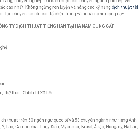
rõ ràng, chuyên nghiệp, chỉ đảm nhận các chuyên ngành phù hợp với
ác cao nhất. Không ngừng rèn luyện và nâng cao kỹ năng
dịch thuật tài
o tạo chuyên sâu do các tổ chức trong và ngoài nước giảng dạy.
ÔNG TY DỊCH THUẬT TIẾNG HÀN TẠI HÀ NAM
CUNG CẤP
nghệ
cáo
 thể thao, Chính trị Xã hội
dịch thuật trên 50 ngôn ngữ quốc tế và 58 chuyên ngành như tiếng Anh,
 Ý, Lào, Campuchia, Thụy Điển, Myanmar, Brasil, Ả rập, Hungary, Hà Lan,