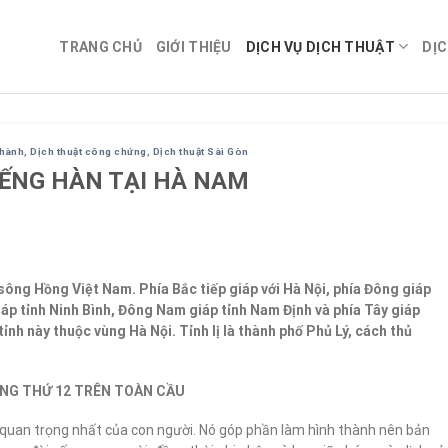
TRANG CHỦ
GIỚI THIỆU
DỊCH VỤ DỊCH THUẬT
DỊC
ghành
,
Dịch thuật công chứng
,
Dịch thuật Sài Gòn
IẾNG HÀN TẠI HÀ NAM
ông Hồng Việt Nam. Phía Bắc tiếp giáp với Hà Nội, phía Đông giáp
iáp tỉnh Ninh Bình, Đông Nam giáp tỉnh Nam Định và phía Tây giáp
ỉnh này thuộc vùng Hà Nội. Tỉnh lị là thành phố Phủ Lý, cách thủ
NG THỨ 12 TRÊN TOÀN CẦU
p quan trọng nhất của con người. Nó góp phần làm hình thành nên bản