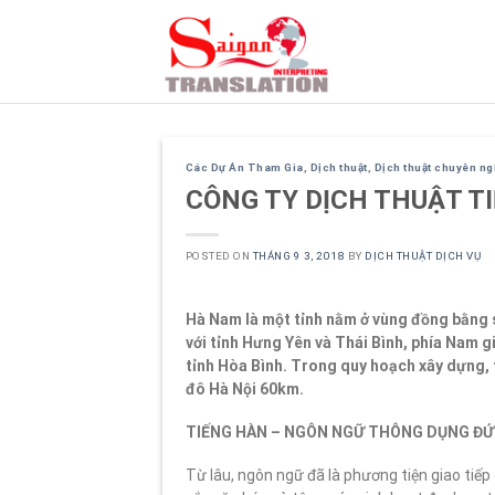
Skip
to
content
Các Dự Án Tham Gia
,
Dịch thuật
,
Dịch thuật chuyên n
CÔNG TY DỊCH THUẬT T
POSTED ON
THÁNG 9 3, 2018
BY
DỊCH THUẬT DỊCH VỤ
Hà Nam là một tỉnh nằm ở vùng đồng bằng s
với tỉnh Hưng Yên và Thái Bình, phía Nam g
tỉnh Hòa Bình. Trong quy hoạch xây dựng, t
đô Hà Nội 60km.
TIẾNG HÀN – NGÔN NGỮ THÔNG DỤNG ĐỨ
Từ lâu, ngôn ngữ đã là phương tiện giao tiế