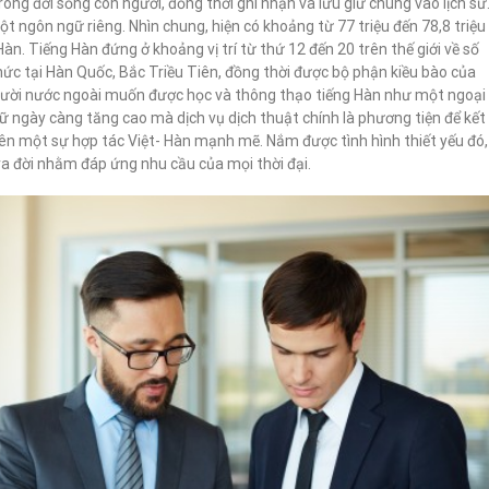
ong đời sống con người, đồng thời ghi nhận và lưu giữ chúng vào lịch sử
ột ngôn ngữ riêng. Nhìn chung, hiện có khoảng từ 77 triệu đến 78,8 triệu
àn. Tiếng Hàn đứng ở khoảng vị trí từ thứ 12 đến 20 trên thế giới về số
hức tại Hàn Quốc, Bắc Triều Tiên, đồng thời được bộ phận kiều bào của
gười nước ngoài muốn được học và thông thạo tiếng Hàn như một ngoại
gữ ngày càng tăng cao mà dịch vụ dịch thuật chính là phương tiện để kết
nên một sự hợp tác Việt- Hàn mạnh mẽ. Nắm được tình hình thiết yếu đó,
ra đời nhằm đáp ứng nhu cầu của mọi thời đại.