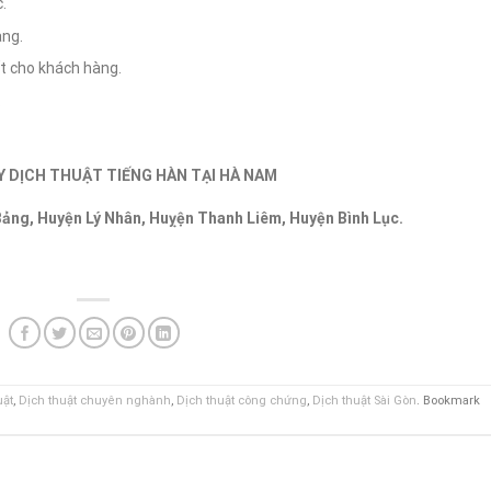
.
àng.
ất cho khách hàng.
.
Y DỊCH THUẬT TIẾNG HÀN TẠI HÀ NAM
Bảng, Huyện Lý Nhân, Huỵện Thanh Liêm, Huyện Bình Lục.
uật
,
Dịch thuật chuyên nghành
,
Dịch thuật công chứng
,
Dịch thuật Sài Gòn
. Bookmark