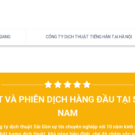
GIANG
CÔNG TY DỊCH THUẬT TIẾNG HÀN TẠI HÀ NỘI
T VÀ PHIÊN DỊCH HÀNG ĐẦU TẠI 
NAM
g ty dịch thuật Sài Gòn uy tín chuyên nghiệp với 10 năm kinh
hất lượng dịch thuật, khả năng hiệu đính, chế độ chăm sóc 