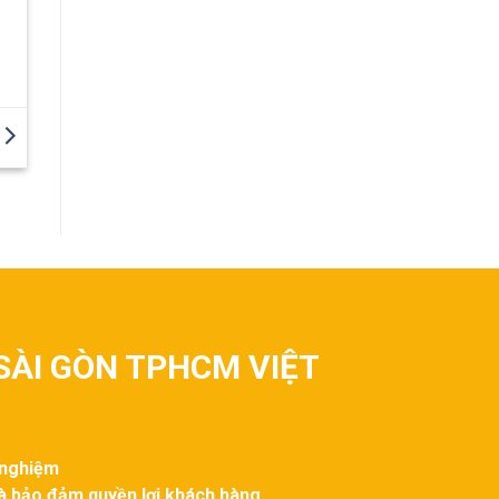
SÀI GÒN TPHCM VIỆT
 nghiệm
và bảo đảm quyền lợi khách hàng.