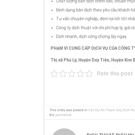
Chất lượng bản dịch chính xác, chuẩn mực
Định dạng bản dịch theo yêu cầu khách h
Tư vấn chuyên nghiệp, đem lợi ích tốt nh
Công ty dịch thuật với chi phí hợp lý, giá rẻ
Dịch nhanh, dịch công chứng lấy ngay.
PHẠM VI CUNG CẤP DỊCH VỤ CỦA CÔNG T
Thị xã Phủ Lý, Huyện Duy Tiên, Huyện Kim 
Rate this post
This entry was posted in
Các Dự Án Tham Gia
,
Dịch th
the
permalink
.