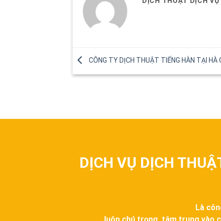
DỊCH THUẬT DỊCH VỤ
CÔNG TY DỊCH THUẬT TIẾNG HÀN TẠI HÀ 
DỊCH VỤ DỊCH THUẬ
Là côn
luôn chú trọng, tâm trung vào c