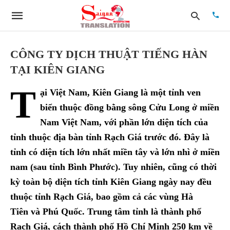
CÔNG TY DỊCH THUẬT TIẾNG HÀN
TẠI KIÊN GIANG
Type
T
your
ại Việt Nam, Kiên Giang là một tỉnh ven
searc
quer
biển thuộc đồng bằng sông Cửu Long ở miền
and
Nam Việt Nam, với phần lớn diện tích của
hit
enter:
tỉnh thuộc địa bàn tỉnh Rạch Giá trước đó. Đây là
tỉnh có diện tích lớn nhất miền tây và lớn nhì ở miền
nam (sau tỉnh Bình Phước). Tuy nhiên, cũng có thời
kỳ toàn bộ diện tích tỉnh Kiên Giang ngày nay đều
thuộc tỉnh Rạch Giá, bao gồm cả các vùng Hà
Tiên và Phú Quốc. Trung tâm tỉnh là thành phố
Rạch Giá, cách thành phố Hồ Chí Minh 250 km về