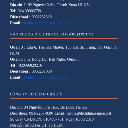
Địa chỉ 2:
92 Nguyễn Xiển, Thanh Xuân Hà Nội
Tel:
024.39903758
Điện thoại :
0932232318
Email :
lienhe@dichthuatsaigon.net
VĂN PHÒNG DỊCH THUẬT SÀI GÒN (TPHCM)
Quận 3 :
Lầu 6, Tòa nhà Master, 155 Hai Bà Trưng, P6, Quận 3,
HCM
Quận 1 :
52 Đông Du, Bến Nghé, Quận 1
Tel :
028.66829216
Điện thoại :
0932237939
Email :
lienhe@dichthuatsaigon.net
CÔNG TY CỔ PHẦN CHÂU Á
Địa chỉ: 34 Nguyễn Thái Học, Ba Đình, Hà nội
Điện thoại: 093-2237-939- Email: lienhe@dichthuatsaigon.net
Số Giấy CNĐKDN: 0104897761, Ngày 10/09/2010
Nơi cấp: Sở KH & ĐT Tp HCM