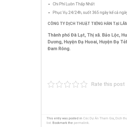
Chi Phí Luôn Thấp Nhất
Phục Vụ 24/24h, suốt 365 ngày kể cả ngày
CÔNG TY DỊCH THUẬT TIẾNG HÀN TẠI LÂ
Thành phố Đà Lạt, Thị xã. Bảo Lộc, H
Dương, Huyện Đạ Huoai, Huyện Đạ Tẻ
Đam Rông.
Rate this post
This entry was posted in
Các Dự Án Tham Gia
,
Dịch th
list
. Bookmark the
permalink
.