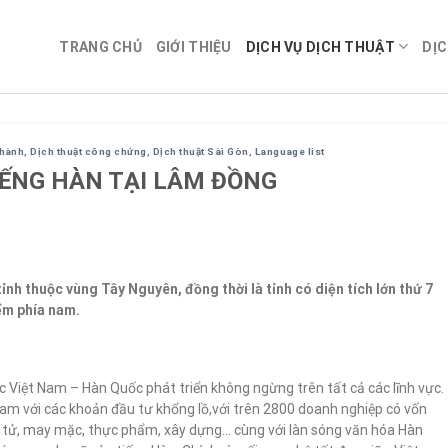
TRANG CHỦ
GIỚI THIỆU
DỊCH VỤ DỊCH THUẬT
DỊC
ghành
,
Dịch thuật công chứng
,
Dịch thuật Sài Gòn
,
Language list
IẾNG HÀN TẠI LÂM ĐỒNG
nh thuộc vùng Tây Nguyên, đồng thời là tỉnh có diện tích lớn thứ 7
iểm phía nam.
c Việt Nam – Hàn Quốc phát triển không ngừng trên tất cả các lĩnh vực.
am với các khoản đầu tư khổng lồ,với trên 2800 doanh nghiệp có vốn
ện tử, may mặc, thực phẩm, xây dựng… cùng với làn sóng văn hóa Hàn