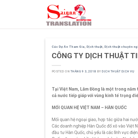
Skip
to
content
Các Dự Án Tham Gia
,
Dịch thuật
,
Dịch thuật chuyên n
CÔNG TY DỊCH THUẬT T
POSTED ON
THÁNG 9 3, 2018
BY
DỊCH THUẬT DỊCH VỤ
Tại Việt Nam, Lâm Đồng là một trong năm tỉ
cả nước tiếp giáp với vùng kinh tế trọng đ
MỐI QUAN HỆ VIỆT NAM – HÀN QUỐC
Mối quan hệ ngoại giao, hợp tác giữa hai nướ
Các doanh nghiệp Hàn Quốc đổ xô vào Việt N
đầu tư Hàn Quốc, chủ yếu là các lĩnh vực đi