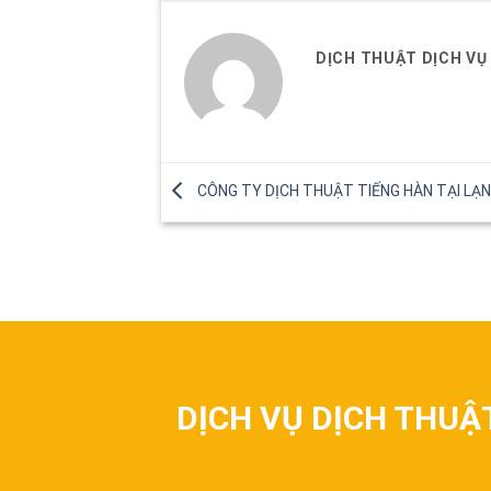
DỊCH THUẬT DỊCH VỤ
CÔNG TY DỊCH THUẬT TIẾNG HÀN TẠI LẠ
DỊCH VỤ DỊCH THUẬ