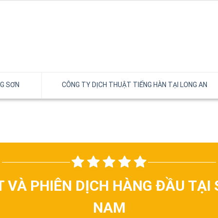
NG SƠN
CÔNG TY DỊCH THUẬT TIẾNG HÀN TẠI LONG AN
T VÀ PHIÊN DỊCH HÀNG ĐẦU TẠI 
NAM