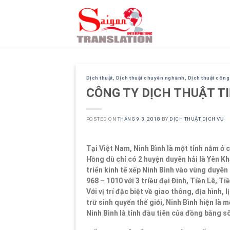
Skip
to
content
Dịch thuật
,
Dịch thuật chuyên nghành
,
Dịch thuật côn
CÔNG TY DỊCH THUẬT T
POSTED ON
THÁNG 9 3, 2018
BY
DỊCH THUẬT DỊCH VỤ
Tại Việt Nam, Ninh Bình là một tỉnh nằm 
Hồng dù chỉ có 2 huyện duyên hải là Yên K
triển kinh tế xếp Ninh Bình vào vùng duyên
968 – 1010 với 3 triều đại Đinh, Tiền Lê, Ti
Với vị trí đặc biệt về giao thông, địa hình,
trữ sinh quyển thế giới, Ninh Bình hiện là
Ninh Bình là tỉnh đầu tiên của đồng bằng s