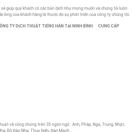
 sẽ giúp quý khách có các bản dịch như mong muốn và chúng tôi luôn
i lòng của khách hàng là thước đo sự phát triển của công ty chúng tôi.
CÔNG TY DỊCH THUẬT TIẾNG HÀN TẠI NINH BÌNH CUNG CẤP
thuật và công chứng trên 35 ngôn ngữ : Anh, Pháp, Nga, Trung, Nhật,
 Nha, Bồ Đào Nha, Thụy Điển, Đan Mạch….