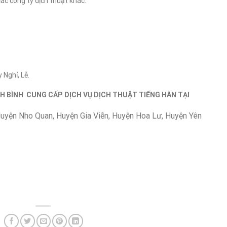
các công ty dịch thuật khác.
 Nghỉ, Lễ.
NH BÌNH CUNG CẤP DỊCH VỤ DỊCH THUẬT TIẾNG HÀN TẠI
Huyện Nho Quan, Huyện Gia Viễn, Huyện Hoa Lư, Huyện Yên