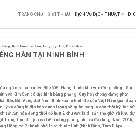
TRANG CHỦ
GIỚI THIỆU
DỊCH VỤ DỊCH THUẬT
DỊC
g chứng
,
Dịch thuật Sài Gòn
,
Language list
,
Phiên dịch
IẾNG HÀN TẠI NINH BÌNH
ở cửa ngõ cực nam miền Bắc Việt Nam, thuộc khu vực đồng bằng sông
hánh và Kim Sơn có địa hình bằng phẳng. Quy hoạch xây dựng phát
 hải Bắc Bộ. Vùng đất Ninh Bình xưa là kinh đô của Việt Nam giai đoạn
ền Lý và cũng là địa bàn quan trọng về quân sự qua các thời kỳ lịch sử.
 lịch sử văn hóa đồng thời sở hữu 2 khu vực là di sản thế giới và khu dự
 một trung tâm du lịch có tiềm năng phong phú và đa dạng. Năm 2015,
ông Hồng có 2 thành phố trực thuộc tỉnh (Ninh Bình, Tam Điệp).