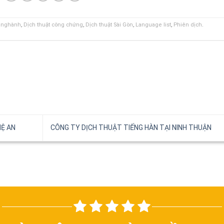
n nghành
,
Dịch thuật công chứng
,
Dịch thuật Sài Gòn
,
Language list
,
Phiên dịch
.
HỆ AN
CÔNG TY DỊCH THUẬT TIẾNG HÀN TẠI NINH THUẬN