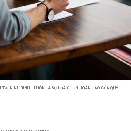
N TẠI NINH BÌNH LUÔN LÀ SỰ LỰA CHỌN HOÀN HẢO CỦA QUÝ