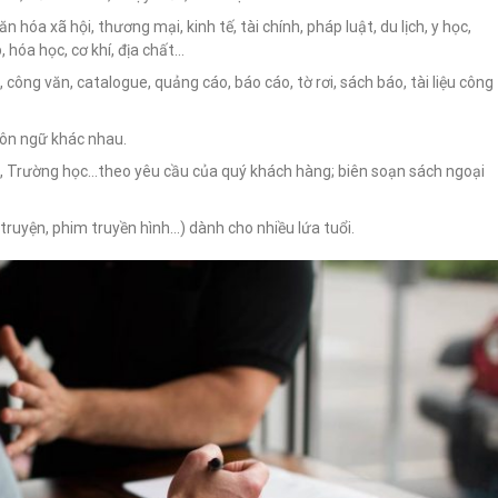
 hóa xã hội, thương mại, kinh tế, tài chính, pháp luật, du lịch, y học,
 hóa học, cơ khí, địa chất…
 công văn, catalogue, quảng cáo, báo cáo, tờ rơi, sách báo, tài liệu công
gôn ngữ khác nhau.
h, Trường học…theo yêu cầu của quý khách hàng; biên soạn sách ngoại
im truyện, phim truyền hình…) dành cho nhiều lứa tuổi.