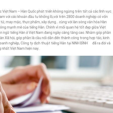
c Việt Nam – Hàn Quốc phát triển không ngừng trên tất cả các lĩnh vực.
am với các khoản đầu tư khổng lồ,với trên 2800 doanh nghiệp có vốn
ện tử, may mặc, thực phẩm, xây dựng… cùng với làn sóng văn hóa Hàn
ng mạnh mẽ của tiếng Hàn. Chính vì mối quan hệ tốt đẹp giữa Việt
n ngữ tiếng Hàn ở Việt Nam đang ngày càng tăng cao. Nhằm góp phần
àn Xã hội, góp phần là cầu nối dẫn đến thành công trong hợp tác, kinh
doanh nghiệp, Công ty dịch thuật tiếng Hàn tại NINH BÌNH đã ra đời và
g nhất Việt Nam hiện nay.