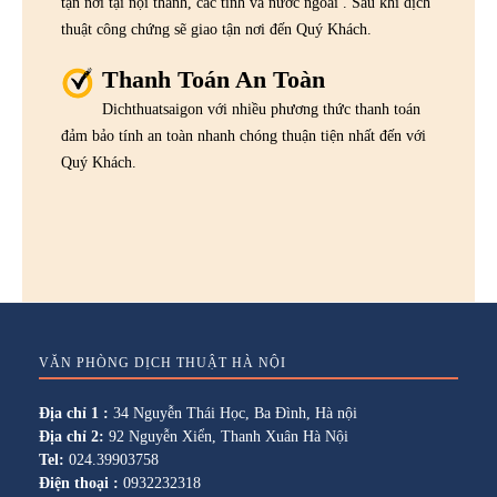
tận nơi tại nội thành, các tỉnh và nước ngoài . Sau khi dịch
thuật công chứng sẽ giao tận nơi đến Quý Khách.
Thanh Toán An Toàn
Dichthuatsaigon với nhiều phương thức thanh toán
đảm bảo tính an toàn nhanh chóng thuận tiện nhất đến với
Quý Khách.
VĂN PHÒNG DỊCH THUẬT HÀ NỘI
Địa chỉ 1 :
34 Nguyễn Thái Học, Ba Đình, Hà nội
Địa chỉ 2:
92 Nguyễn Xiển, Thanh Xuân Hà Nội
Tel:
024.39903758
Điện thoại :
0932232318