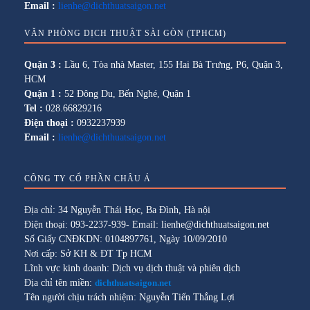
Email :
lienhe@dichthuatsaigon.net
VĂN PHÒNG DỊCH THUẬT SÀI GÒN (TPHCM)
Quận 3 :
Lầu 6, Tòa nhà Master, 155 Hai Bà Trưng, P6, Quận 3,
HCM
Quận 1 :
52 Đông Du, Bến Nghé, Quận 1
Tel :
028.66829216
Điện thoại :
0932237939
Email :
lienhe@dichthuatsaigon.net
CÔNG TY CỔ PHẦN CHÂU Á
Địa chỉ: 34 Nguyễn Thái Học, Ba Đình, Hà nội
Điện thoại: 093-2237-939- Email: lienhe@dichthuatsaigon.net
Số Giấy CNĐKDN: 0104897761, Ngày 10/09/2010
Nơi cấp: Sở KH & ĐT Tp HCM
Lĩnh vực kinh doanh: Dịch vụ dịch thuật và phiên dịch
Địa chỉ tên miền:
dichthuatsaigon.net
Tên người chịu trách nhiệm: Nguyễn Tiến Thắng Lợi