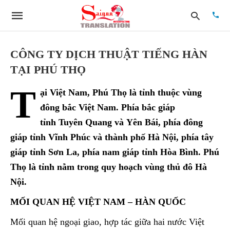
CÔNG TY DỊCH THUẬT TIẾNG HÀN
TẠI PHÚ THỌ
Type
T
your
ại Việt Nam, Phú Thọ là tỉnh thuộc vùng
searc
quer
đông bắc Việt Nam. Phía bắc giáp
and
tỉnh Tuyên Quang và Yên Bái, phía đông
hit
enter:
giáp tỉnh Vĩnh Phúc và thành phố Hà Nội, phía tây
giáp tỉnh Sơn La, phía nam giáp tỉnh Hòa Bình. Phú
Thọ là tỉnh nằm trong quy hoạch vùng thủ đô Hà
Nội.
MỐI QUAN HỆ VIỆT NAM – HÀN QUỐC
Mối quan hệ ngoại giao, hợp tác giữa hai nước Việt