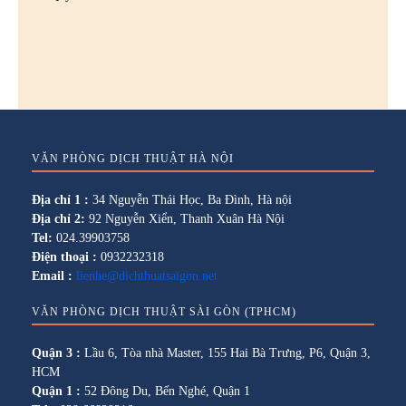
VĂN PHÒNG DỊCH THUẬT HÀ NỘI
Địa chỉ 1 :
34 Nguyễn Thái Học, Ba Đình, Hà nội
Địa chỉ 2:
92 Nguyễn Xiển, Thanh Xuân Hà Nội
Tel:
024.39903758
Điện thoại :
0932232318
Email :
lienhe@dichthuatsaigon.net
VĂN PHÒNG DỊCH THUẬT SÀI GÒN (TPHCM)
Quận 3 :
Lầu 6, Tòa nhà Master, 155 Hai Bà Trưng, P6, Quận 3,
HCM
Quận 1 :
52 Đông Du, Bến Nghé, Quận 1