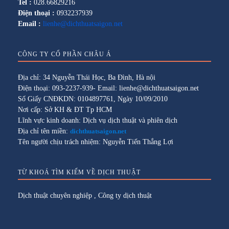
Tel :
028.66829216
Điện thoại :
0932237939
Email :
lienhe@dichthuatsaigon.net
CÔNG TY CỔ PHẦN CHÂU Á
Địa chỉ: 34 Nguyễn Thái Học, Ba Đình, Hà nội
Điện thoại: 093-2237-939- Email: lienhe@dichthuatsaigon.net
Số Giấy CNĐKDN: 0104897761, Ngày 10/09/2010
Nơi cấp: Sở KH & ĐT Tp HCM
Lĩnh vực kinh doanh: Dịch vụ dịch thuật và phiên dịch
Địa chỉ tên miền:
dichthuatsaigon.net
Tên người chịu trách nhiệm: Nguyễn Tiến Thắng Lợi
TỪ KHOÁ TÌM KIẾM VỀ DỊCH THUẬT
Dịch thuật chuyên nghiệp
,
Công ty dịch thuật