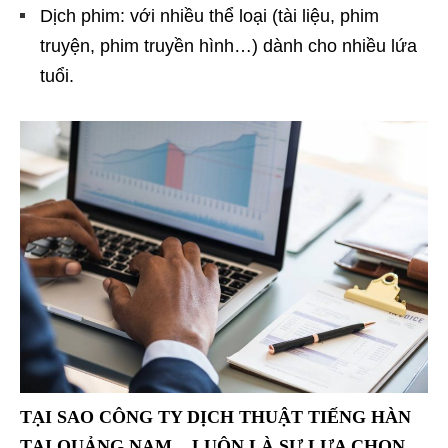
Dịch phim: với nhiều thể loại (tài liệu, phim
truyện, phim truyền hình…) dành cho nhiều lứa
tuổi.
TẠI SAO CÔNG TY DỊCH THUẬT TIẾNG HÀN
TẠI QUẢNG NAM LUÔN LÀ SỰ LỰA CHỌN