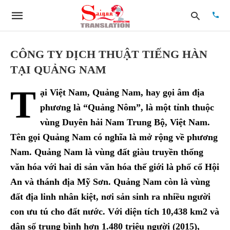
CÔNG TY DỊCH THUẬT TIẾNG HÀN
TẠI QUẢNG NAM
Type
T
your
ại Việt Nam, Quảng Nam, hay gọi âm địa
searc
quer
phương là “Quảng Nôm”, là một tỉnh thuộc
and
vùng Duyên hải Nam Trung Bộ, Việt Nam.
hit
enter:
Tên gọi Quảng Nam có nghĩa là mở rộng về phương
Nam. Quảng Nam là vùng đất giàu truyền thống
văn hóa với hai di sản văn hóa thế giới là phố cổ Hội
An và thánh địa Mỹ Sơn. Quảng Nam còn là vùng
đất địa linh nhân kiệt, nơi sản sinh ra nhiều người
con ưu tú cho đất nước. Với diện tích 10,438 km2 và
dân số trung bình hơn 1.480 triệu người (2015),