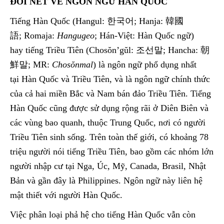
ĐÔI NÉT VỀ NGÔN NGỮ HÀN QUỐC
Tiếng Hàn Quốc (Hangul: 한국어; Hanja: 韓國
語; Romaja:
Hangugeo
; Hán-Việt: Hàn Quốc ngữ)
hay tiếng Triều Tiên (Chosŏn’gŭl: 조선말; Hancha: 朝
鮮말; MR:
Chosŏnmal
) là ngôn ngữ phổ dụng nhất
tại Hàn Quốc và Triều Tiên, và là ngôn ngữ chính thức
của cả hai miền Bắc và Nam bán đảo Triều Tiên. Tiếng
Hàn Quốc cũng được sử dụng rộng rãi ở Diên Biên và
các vùng bao quanh, thuộc Trung Quốc, nơi có người
Triều Tiên sinh sống. Trên toàn thế giới, có khoảng 78
triệu người nói tiếng Triều Tiên, bao gồm các nhóm lớn
người nhập cư tại Nga, Úc, Mỹ, Canada, Brasil, Nhật
Bản và gần đây là Philippines. Ngôn ngữ này liên hệ
mật thiết với người Hàn Quốc.
Việc phân loại phả hệ cho tiếng Hàn Quốc vẫn còn