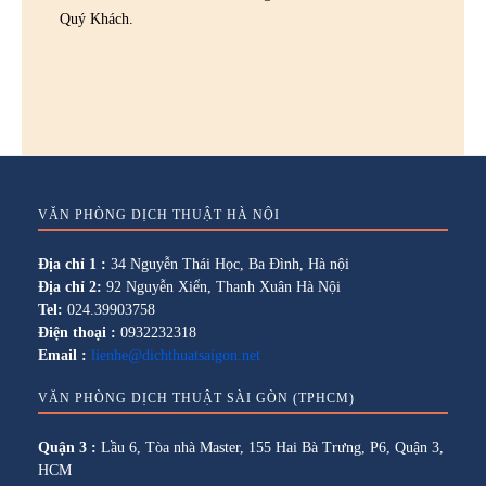
Quý Khách.
VĂN PHÒNG DỊCH THUẬT HÀ NỘI
Địa chỉ 1 :
34 Nguyễn Thái Học, Ba Đình, Hà nội
Địa chỉ 2:
92 Nguyễn Xiển, Thanh Xuân Hà Nội
Tel:
024.39903758
Điện thoại :
0932232318
Email :
lienhe@dichthuatsaigon.net
VĂN PHÒNG DỊCH THUẬT SÀI GÒN (TPHCM)
Quận 3 :
Lầu 6, Tòa nhà Master, 155 Hai Bà Trưng, P6, Quận 3,
HCM