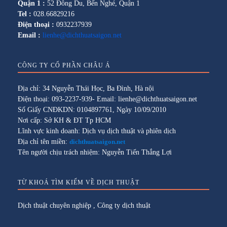
Quận 1 :
52 Đông Du, Bến Nghé, Quận 1
Tel :
028.66829216
Điện thoại :
0932237939
Email :
lienhe@dichthuatsaigon.net
CÔNG TY CỔ PHẦN CHÂU Á
Địa chỉ: 34 Nguyễn Thái Học, Ba Đình, Hà nội
Điện thoại: 093-2237-939- Email: lienhe@dichthuatsaigon.net
Số Giấy CNĐKDN: 0104897761, Ngày 10/09/2010
Nơi cấp: Sở KH & ĐT Tp HCM
Lĩnh vực kinh doanh: Dịch vụ dịch thuật và phiên dịch
Địa chỉ tên miền:
dichthuatsaigon.net
Tên người chịu trách nhiệm: Nguyễn Tiến Thắng Lợi
TỪ KHOÁ TÌM KIẾM VỀ DỊCH THUẬT
Dịch thuật chuyên nghiệp
,
Công ty dịch thuật