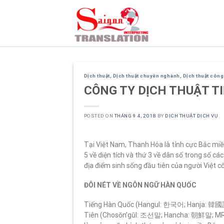
Skip
to
content
Dịch thuật
,
Dịch thuật chuyên nghành
,
Dịch thuật côn
CÔNG TY DỊCH THUẬT T
POSTED ON
THÁNG 9 4, 2018
BY
DỊCH THUẬT DỊCH VỤ
Tại Việt Nam, Thanh Hóa là tỉnh cực Bắc miền
5 về diện tích và thứ 3 về dân số trong số c
địa điểm sinh sống đầu tiên của người Việt c
ĐÔI NÉT VỀ NGÔN NGỮ HÀN QUỐC
Tiếng Hàn Quốc (Hangul: 한국어; Hanja: 韓國
Tiên (Chosŏn’gŭl: 조선말; Hancha: 朝鮮말; M