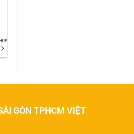
 HUẾ
SÀI GÒN TPHCM VIỆT