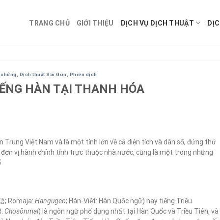
TRANG CHỦ
GIỚI THIỆU
DỊCH VỤ DỊCH THUẬT
DỊC
g chứng
,
Dịch thuật Sài Gòn
,
Phiên dịch
IẾNG HÀN TẠI THANH HÓA
 Trung Việt Nam và là một tỉnh lớn về cả diện tích và dân số, đứng thứ
ác đơn vị hành chính tỉnh trực thuộc nhà nước, cũng là một trong những
ổ
語; Romaja:
Hangugeo
; Hán-Việt: Hàn Quốc ngữ) hay tiếng Triều
R:
Chosŏnmal
) là ngôn ngữ phổ dụng nhất tại Hàn Quốc và Triều Tiên, và