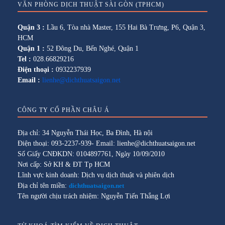
VĂN PHÒNG DỊCH THUẬT SÀI GÒN (TPHCM)
Quận 3 :
Lầu 6, Tòa nhà Master, 155 Hai Bà Trưng, P6, Quận 3,
HCM
Quận 1 :
52 Đông Du, Bến Nghé, Quận 1
Tel :
028.66829216
Điện thoại :
0932237939
Email :
lienhe@dichthuatsaigon.net
CÔNG TY CỔ PHẦN CHÂU Á
Địa chỉ: 34 Nguyễn Thái Học, Ba Đình, Hà nội
Điện thoại: 093-2237-939- Email: lienhe@dichthuatsaigon.net
Số Giấy CNĐKDN: 0104897761, Ngày 10/09/2010
Nơi cấp: Sở KH & ĐT Tp HCM
Lĩnh vực kinh doanh: Dịch vụ dịch thuật và phiên dịch
Địa chỉ tên miền:
dichthuatsaigon.net
Tên người chịu trách nhiệm: Nguyễn Tiến Thắng Lợi