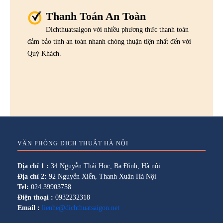
Thanh Toán An Toàn
Dichthuatsaigon với nhiều phương thức thanh toán
đảm bảo tính an toàn nhanh chóng thuận tiện nhất đến với
Quý Khách.
VĂN PHÒNG DỊCH THUẬT HÀ NỘI
Địa chỉ 1 :
34 Nguyễn Thái Học, Ba Đình, Hà nội
Địa chỉ 2:
92 Nguyễn Xiển, Thanh Xuân Hà Nội
Tel:
024.39903758
Điện thoại :
0932232318
Email :
lienhe@dichthuatsaigon.net