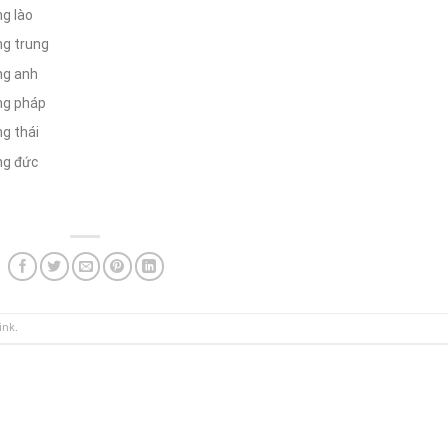
ng lào
ếng trung
ếng anh
ếng pháp
ng thái
ếng đức
ink
.