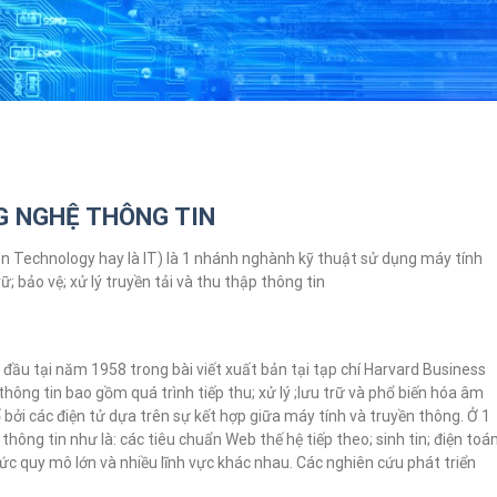
G NGHỆ THÔNG TIN
on Technology hay là IT) là 1 nhánh nghành kỹ thuật sử dụng máy tính
; bảo vệ; xử lý truyền tải và thu thập thông tin
đầu tại năm 1958 trong bài viết xuất bản tại tạp chí Harvard Business
hông tin bao gồm quá trình tiếp thu; xử lý ;lưu trữ và phổ biến hóa âm
 bởi các điện tử dựa trên sự kết hợp giữa máy tính và truyền thông. Ở 1
 thông tin như là: các tiêu chuẩn Web thế hệ tiếp theo; sinh tin; điện toá
ức quy mô lớn và nhiều lĩnh vực khác nhau. Các nghiên cứu phát triển