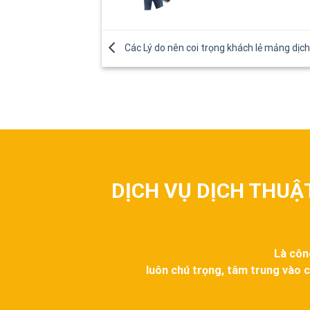
Các Lý do nên coi trọng khách lẻ mảng dịc
DỊCH VỤ DỊCH THUẬ
Là côn
luôn chú trọng, tâm trung vào c