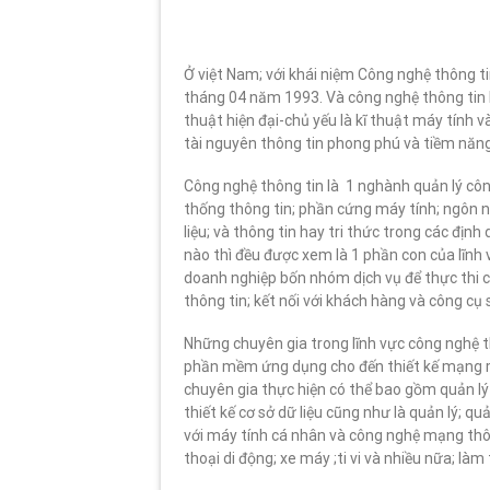
Ở việt Nam; với khái niệm Công nghệ thông t
tháng 04 năm 1993. Và công nghệ thông tin l
thuật hiện đại-chủ yếu là kĩ thuật máy tính 
tài nguyên thông tin phong phú và tiềm năng
Công nghệ thông tin là 1 nghành quản lý cô
thống thông tin; phần cứng máy tính; ngôn ng
liệu; và thông tin hay tri thức trong các đị
nào thì đều được xem là 1 phần con của lĩnh
doanh nghiệp bốn nhóm dịch vụ để thực thi c
thông tin; kết nối với khách hàng và công cụ 
Những chuyên gia trong lĩnh vực công nghệ 
phần mềm ứng dụng cho đến thiết kế mạng má
chuyên gia thực hiện có thể bao gồm quản lý
thiết kế cơ sở dữ liệu cũng như là quản lý; q
với máy tính cá nhân và công nghệ mạng thô
thoại di động; xe máy ;ti vi và nhiều nữa; là