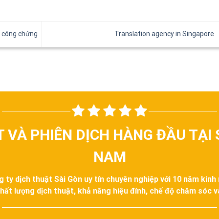
h công chứng
Translation agency in Singapore
T VÀ PHIÊN DỊCH HÀNG ĐẦU TẠI 
NAM
g ty dịch thuật Sài Gòn uy tín chuyên nghiệp với 10 năm kinh
hất lượng dịch thuật, khả năng hiệu đính, chế độ chăm sóc 