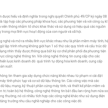
in được hiểu và định nghĩa trong nghị quyết Chính phủ 49/CP ký ngày 08
à tập hợp các phương pháp khoa học; các phương tiện và với công cụ kĩ
và viễn thông nhẵm tổ chức khai thác và sử dụng có hiệu quả các nguồn
 trong mọi lĩnh vực hoạt động của con người và xã hội.
ng nghệ và mở ra nhiều lĩnh vực khác nhau như là phần mềm máy tính; h
ữ lập trình nhưng không giới hạn 1 số thứ các quy trình và cấu trúc dữ
nh dạng nhìn thấy được;thông qua bất kỳ cơ chế phân phối đa phương tiện
 vực công nghệ thông tin. Với công nghệ thông tin cung cấp cho các
hiến lược kinh doanh đó: quá trình tự động hóa kinh doanh; cung cấp
sản xuất.
thông tin tham gia xây dựng chức năng khác nhau từ phạm vi cài đặt
y tính phức tạp và cơ sở dữ liệu thông tin. Các công việc mà các
 dữ liệu; mạng; kỹ thuật phần cứng máy tính; và thiết kế phần mềm và
uản trị toàn bộ hệ thống; công nghệ thông tin bắt đầu lan rộng hơn nữa so
ng thường; nó có nhiều tích hợp các công nghệ khác như sử dụng điện
m tăng trưởng nhu cầu nghề nghiệp cho các công việc đó.