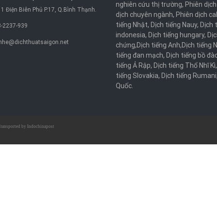
nghiên cứu thị trường
,
Phiên dịch
1 Điện Biên Phủ P.17, Q.Bình Thạnh.
dịch chuyên ngành
,
Phiên dịch ca
tiếng Nhật
,
Dịch tiếng Nauy
,
Dịch 
-2237-939
indonesia
,
Dịch tiếng hungary
,
Dịc
nhe@dichthuatsaigon.net
chứng
,
Dịch tiếng Anh
,
Dịch tiếng 
tiếng đan mạch
,
Dịch tiếng bồ đà
tiếng Ả Rập
,
Dịch tiếng Thổ Nhĩ Kì
tiếng Slovakia
,
Dịch tiếng Rumani
Quốc
.
ransported by
Indochinapost