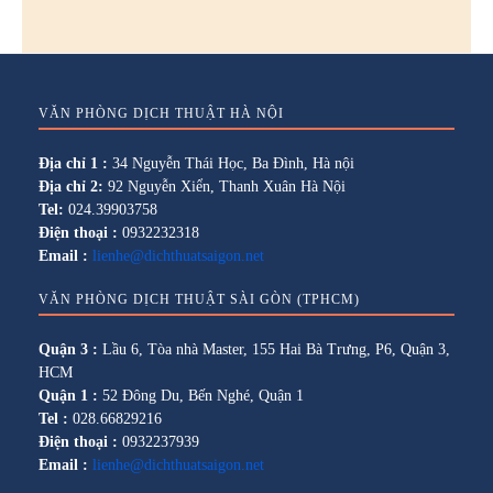
VĂN PHÒNG DỊCH THUẬT HÀ NỘI
Địa chỉ 1 :
34 Nguyễn Thái Học, Ba Đình, Hà nội
Địa chỉ 2:
92 Nguyễn Xiển, Thanh Xuân Hà Nội
Tel:
024.39903758
Điện thoại :
0932232318
Email :
lienhe@dichthuatsaigon.net
VĂN PHÒNG DỊCH THUẬT SÀI GÒN (TPHCM)
Quận 3 :
Lầu 6, Tòa nhà Master, 155 Hai Bà Trưng, P6, Quận 3,
HCM
Quận 1 :
52 Đông Du, Bến Nghé, Quận 1
Tel :
028.66829216
Điện thoại :
0932237939
Email :
lienhe@dichthuatsaigon.net