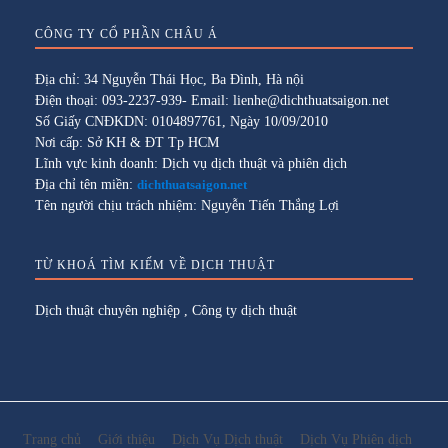
CÔNG TY CỔ PHẦN CHÂU Á
Địa chỉ: 34 Nguyễn Thái Học, Ba Đình, Hà nội
Điện thoại: 093-2237-939- Email: lienhe@dichthuatsaigon.net
Số Giấy CNĐKDN: 0104897761, Ngày 10/09/2010
Nơi cấp: Sở KH & ĐT Tp HCM
Lĩnh vực kinh doanh: Dịch vụ dịch thuật và phiên dịch
Địa chỉ tên miền:
dichthuatsaigon.net
Tên người chịu trách nhiệm: Nguyễn Tiến Thắng Lợi
TỪ KHOÁ TÌM KIẾM VỀ DỊCH THUẬT
Dịch thuật chuyên nghiệp
,
Công ty dịch thuật
Trang chủ
Giới thiệu
Dịch Vụ Dịch thuật
Dịch Vụ Phiên dịch