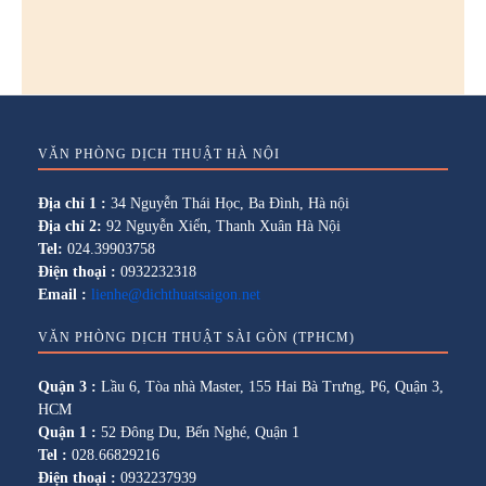
VĂN PHÒNG DỊCH THUẬT HÀ NỘI
Địa chỉ 1 :
34 Nguyễn Thái Học, Ba Đình, Hà nội
Địa chỉ 2:
92 Nguyễn Xiển, Thanh Xuân Hà Nội
Tel:
024.39903758
Điện thoại :
0932232318
Email :
lienhe@dichthuatsaigon.net
VĂN PHÒNG DỊCH THUẬT SÀI GÒN (TPHCM)
Quận 3 :
Lầu 6, Tòa nhà Master, 155 Hai Bà Trưng, P6, Quận 3,
HCM
Quận 1 :
52 Đông Du, Bến Nghé, Quận 1
Tel :
028.66829216
Điện thoại :
0932237939