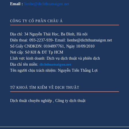
Email :
lienhe@dichthuatsaigon.net
CÔNG TY CỔ PHẦN CHÂU Á
Địa chỉ: 34 Nguyễn Thái Học, Ba Đình, Hà nội
Điện thoại: 093-2237-939- Email: lienhe@dichthuatsaigon.net
Số Giấy CNĐKDN: 0104897761, Ngày 10/09/2010
Nơi cấp: Sở KH & ĐT Tp HCM
Lĩnh vực kinh doanh: Dịch vụ dịch thuật và phiên dịch
Địa chỉ tên miền:
dichthuatsaigon.net
Tên người chịu trách nhiệm: Nguyễn Tiến Thắng Lợi
TỪ KHOÁ TÌM KIẾM VỀ DỊCH THUẬT
Dịch thuật chuyên nghiệp
,
Công ty dịch thuật