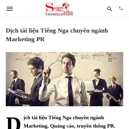
Dịch tài liệu Tiếng Nga chuyên ngành
Marketing PR
Type
your
searc
quer
and
hit
enter:
D
ịch tài liệu Tiếng Nga chuyên ngành
Marketing, Quảng cáo, truyền thông PR.