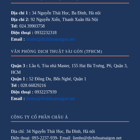
Địa chỉ 1 :
34 Nguyễn Thái Học, Ba Đình, Hà nội
Địa chỉ 2:
92 Nguyễn Xiển, Thanh Xuân Hà Nội
Tel:
024.39903758
Điện thoại :
0932232318
Email :
lienhe@dichthuatsaigon.net
VĂN PHÒNG DỊCH THUẬT SÀI GÒN (TPHCM)
Quận 3 :
Lầu 6, Tòa nhà Master, 155 Hai Bà Trưng, P6, Quận 3,
HCM
Quận 1 :
52 Đông Du, Bến Nghé, Quận 1
Tel :
028.66829216
Điện thoại :
0932237939
Email :
lienhe@dichthuatsaigon.net
CÔNG TY CỔ PHẦN CHÂU Á
Địa chỉ: 34 Nguyễn Thái Học, Ba Đình, Hà nội
Điện thoại: 093-2237-939- Email: lienhe@dichthuatsaigon.net