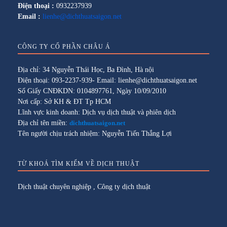
Điện thoại :
0932237939
Email :
lienhe@dichthuatsaigon.net
CÔNG TY CỔ PHẦN CHÂU Á
Địa chỉ: 34 Nguyễn Thái Học, Ba Đình, Hà nội
Điện thoại: 093-2237-939- Email: lienhe@dichthuatsaigon.net
Số Giấy CNĐKDN: 0104897761, Ngày 10/09/2010
Nơi cấp: Sở KH & ĐT Tp HCM
Lĩnh vực kinh doanh: Dịch vụ dịch thuật và phiên dịch
Địa chỉ tên miền:
dichthuatsaigon.net
Tên người chịu trách nhiệm: Nguyễn Tiến Thắng Lợi
TỪ KHOÁ TÌM KIẾM VỀ DỊCH THUẬT
Dịch thuật chuyên nghiệp
,
Công ty dịch thuật