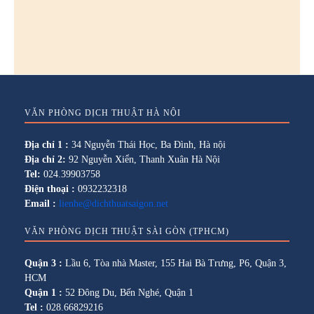
VĂN PHÒNG DỊCH THUẬT HÀ NỘI
Địa chỉ 1 :
34 Nguyễn Thái Học, Ba Đình, Hà nội
Địa chỉ 2:
92 Nguyễn Xiển, Thanh Xuân Hà Nội
Tel:
024.39903758
Điện thoại :
0932232318
Email :
lienhe@dichthuatsaigon.net
VĂN PHÒNG DỊCH THUẬT SÀI GÒN (TPHCM)
Quận 3 :
Lầu 6, Tòa nhà Master, 155 Hai Bà Trưng, P6, Quận 3,
HCM
Quận 1 :
52 Đông Du, Bến Nghé, Quận 1
Tel :
028.66829216