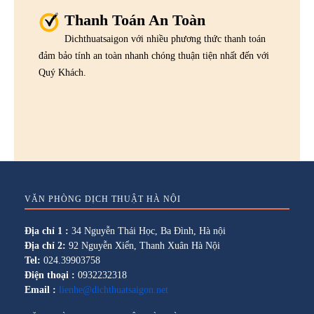
Thanh Toán An Toàn
Dichthuatsaigon với nhiều phương thức thanh toán
đảm bảo tính an toàn nhanh chóng thuận tiện nhất đến với
Quý Khách.
VĂN PHÒNG DỊCH THUẬT HÀ NỘI
Địa chỉ 1 :
34 Nguyễn Thái Học, Ba Đình, Hà nội
Địa chỉ 2:
92 Nguyễn Xiển, Thanh Xuân Hà Nội
Tel:
024.39903758
Điện thoại :
0932232318
Email :
lienhe@dichthuatsaigon.net