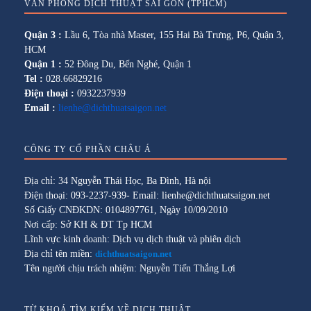
VĂN PHÒNG DỊCH THUẬT SÀI GÒN (TPHCM)
Quận 3 :
Lầu 6, Tòa nhà Master, 155 Hai Bà Trưng, P6, Quận 3,
HCM
Quận 1 :
52 Đông Du, Bến Nghé, Quận 1
Tel :
028.66829216
Điện thoại :
0932237939
Email :
lienhe@dichthuatsaigon.net
CÔNG TY CỔ PHẦN CHÂU Á
Địa chỉ: 34 Nguyễn Thái Học, Ba Đình, Hà nội
Điện thoại: 093-2237-939- Email: lienhe@dichthuatsaigon.net
Số Giấy CNĐKDN: 0104897761, Ngày 10/09/2010
Nơi cấp: Sở KH & ĐT Tp HCM
Lĩnh vực kinh doanh: Dịch vụ dịch thuật và phiên dịch
Địa chỉ tên miền:
dichthuatsaigon.net
Tên người chịu trách nhiệm: Nguyễn Tiến Thắng Lợi
TỪ KHOÁ TÌM KIẾM VỀ DỊCH THUẬT