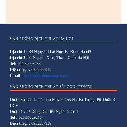
VĂN PHÒNG DỊCH THUẬT HÀ NỘI
Địa chỉ 1 :
34 Nguyễn Thái Học, Ba Đình, Hà nội
Địa chỉ 2:
92 Nguyễn Xiển, Thanh Xuân Hà Nội
Tel:
024.39903758
Điện thoại :
0932232318
Email :
lienhe@dichthuatsaigon.net
VĂN PHÒNG DỊCH THUẬT SÀI GÒN (TPHCM)
Quận 3 :
Lầu 6, Tòa nhà Master, 155 Hai Bà Trưng, P6, Quận 3,
HCM
Quận 1 :
52 Đông Du, Bến Nghé, Quận 1
Tel :
028.66829216
Điện thoại :
0932237939