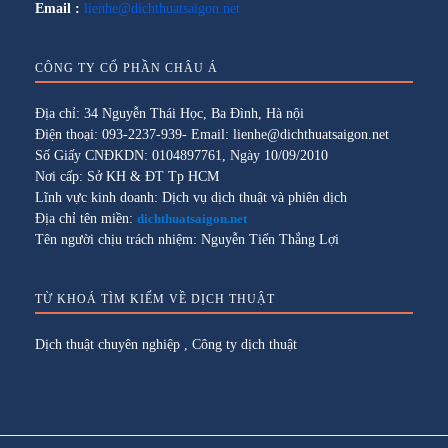
Email :
lienhe@dichthuatsaigon.net
CÔNG TY CỔ PHẦN CHÂU Á
Địa chỉ: 34 Nguyễn Thái Học, Ba Đình, Hà nội
Điện thoại: 093-2237-939- Email: lienhe@dichthuatsaigon.net
Số Giấy CNĐKDN: 0104897761, Ngày 10/09/2010
Nơi cấp: Sở KH & ĐT Tp HCM
Lĩnh vực kinh doanh: Dịch vụ dịch thuật và phiên dịch
Địa chỉ tên miền:
dichthuatsaigon.net
Tên người chịu trách nhiệm: Nguyễn Tiến Thắng Lợi
TỪ KHOÁ TÌM KIẾM VỀ DỊCH THUẬT
Dịch thuật chuyên nghiệp
,
Công ty dịch thuật