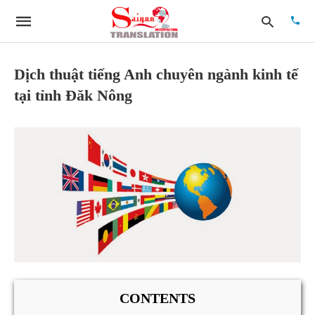
Dịch thuật tiếng Anh chuyên ngành kinh tế
tại tỉnh Đăk Nông
Type
your
searc
quer
and
hit
enter:
CONTENTS