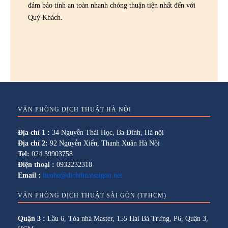
đảm bảo tính an toàn nhanh chóng thuận tiện nhất đến với
Quý Khách.
VĂN PHÒNG DỊCH THUẬT HÀ NỘI
Địa chỉ 1 :
34 Nguyễn Thái Học, Ba Đình, Hà nội
Địa chỉ 2:
92 Nguyễn Xiển, Thanh Xuân Hà Nội
Tel:
024.39903758
Điện thoại :
0932232318
Email :
lienhe@dichthuatsaigon.net
VĂN PHÒNG DỊCH THUẬT SÀI GÒN (TPHCM)
Quận 3 :
Lầu 6, Tòa nhà Master, 155 Hai Bà Trưng, P6, Quận 3,