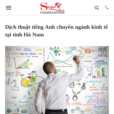
Dịch thuật tiếng Anh chuyên ngành kinh tế
tại tỉnh Hà Nam
Type
your
searc
quer
and
hit
enter: