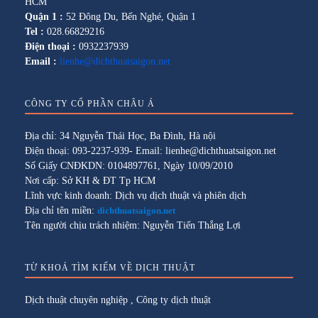
HCM
Quận 1 :
52 Đông Du, Bến Nghé, Quận 1
Tel :
028.66829216
Điện thoại :
0932237939
Email :
lienhe@dichthuatsaigon.net
CÔNG TY CỔ PHẦN CHÂU Á
Địa chỉ: 34 Nguyễn Thái Học, Ba Đình, Hà nội
Điện thoại: 093-2237-939- Email: lienhe@dichthuatsaigon.net
Số Giấy CNĐKDN: 0104897761, Ngày 10/09/2010
Nơi cấp: Sở KH & ĐT Tp HCM
Lĩnh vực kinh doanh: Dịch vụ dịch thuật và phiên dịch
Địa chỉ tên miền:
dichthuatsaigon.net
Tên người chịu trách nhiệm: Nguyễn Tiến Thắng Lợi
TỪ KHOÁ TÌM KIẾM VỀ DỊCH THUẬT
Dịch thuật chuyên nghiệp
,
Công ty dịch thuật